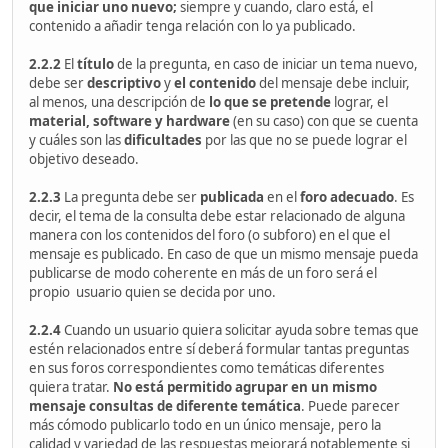
que iniciar uno nuevo;
siempre y cuando, claro está, el
contenido a añadir tenga relación con lo ya publicado.
2.2.2
El
título
de la pregunta, en caso de iniciar un tema nuevo,
debe ser
descriptivo
y
el contenido
del mensaje debe incluir,
al menos, una descripción de
lo que se pretende
lograr, el
material,
software y hardware
(en su caso) con que se cuenta
y cuáles son las
dificultades
por las que no se puede lograr el
objetivo deseado.
2.2.3
La pregunta debe ser
publicada
en el
foro adecuado
. Es
decir, el tema de la consulta debe estar relacionado de alguna
manera con los contenidos del foro (o subforo) en el que el
mensaje es publicado. En caso de que un mismo mensaje pueda
publicarse de modo coherente en más de un foro será el
propio usuario quien se decida por uno.
2.2.4
Cuando un usuario quiera solicitar ayuda sobre temas que
estén relacionados entre sí deberá formular tantas preguntas
en sus foros correspondientes como temáticas diferentes
quiera tratar.
No está permitido agrupar en un mismo
mensaje consultas de diferente temática
. Puede parecer
más cómodo publicarlo todo en un único mensaje, pero la
calidad y variedad de las respuestas mejorará notablemente si