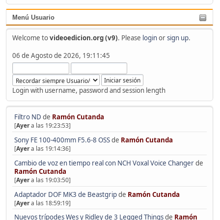
Menú Usuario
Welcome to
videoedicion.org (v9)
. Please
login
or
sign up
.
06 de Agosto de 2026, 19:11:45
Login with username, password and session length
Filtro ND
de
Ramón Cutanda
[
Ayer
a las 19:23:53]
Sony FE 100-400mm F5.6-8 OSS
de
Ramón Cutanda
[
Ayer
a las 19:14:36]
Cambio de voz en tiempo real con NCH Voxal Voice Changer
de
Ramón Cutanda
[
Ayer
a las 19:03:50]
Adaptador DOF MK3 de Beastgrip
de
Ramón Cutanda
[
Ayer
a las 18:59:19]
Nuevos trípodes Wes y Ridley de 3 Legged Things
de
Ramón