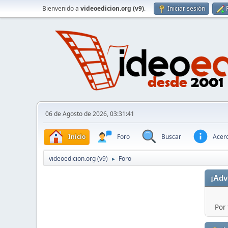
Bienvenido a
videoedicion.org (v9)
.
Iniciar sesión
06 de Agosto de 2026, 03:31:41
Inicio
Foro
Buscar
Acerc
videoedicion.org (v9)
Foro
►
¡Adv
Por 