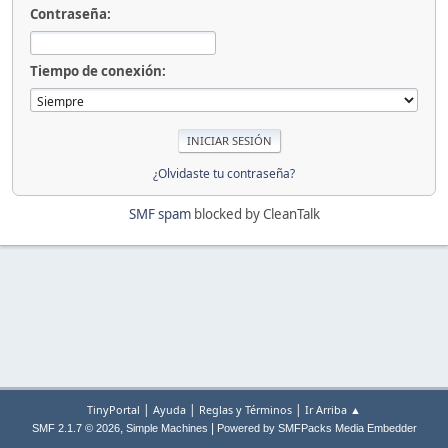
Contraseña:
Tiempo de conexión:
¿Olvidaste tu contraseña?
SMF spam
blocked by CleanTalk
|
|
|
TinyPortal
Ayuda
Reglas y Términos
Ir Arriba ▲
,
|
SMF 2.1.7 © 2026
Simple Machines
Powered by SMFPacks Media Embedder