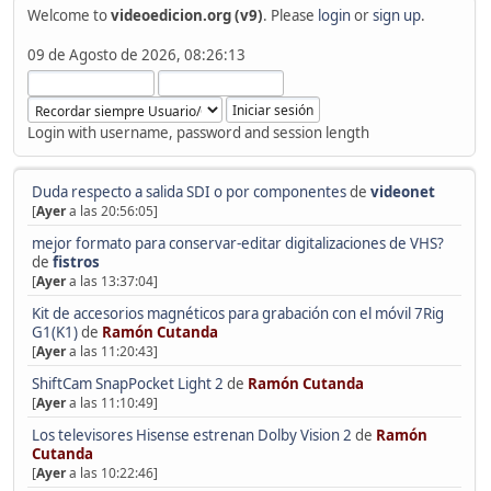
Welcome to
videoedicion.org (v9)
. Please
login
or
sign up
.
09 de Agosto de 2026, 08:26:13
Login with username, password and session length
Duda respecto a salida SDI o por componentes
de
videonet
[
Ayer
a las 20:56:05]
mejor formato para conservar-editar digitalizaciones de VHS?
de
fistros
[
Ayer
a las 13:37:04]
Kit de accesorios magnéticos para grabación con el móvil 7Rig
G1(K1)
de
Ramón Cutanda
[
Ayer
a las 11:20:43]
ShiftCam SnapPocket Light 2
de
Ramón Cutanda
[
Ayer
a las 11:10:49]
Los televisores Hisense estrenan Dolby Vision 2
de
Ramón
Cutanda
[
Ayer
a las 10:22:46]