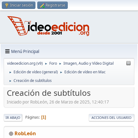
Iniciar sesión
Registrarse
Menú Principal
videoedicion.org (v9)
Foro
Imagen, Audio y Vídeo Digital
►
►
Edición de vídeo (general)
Edición de vídeo en Mac
►
►
Creación de subtítulos
►
Creación de subtítulos
Iniciado por RobLeón, 26 de Marzo de 2025, 12:40:17
Páginas
1
IR ABAJO
ACCIONES DEL USUARIO
RobLeón