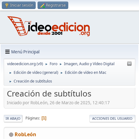
Iniciar sesión
Registrarse
Menú Principal
videoedicion.org (v9)
Foro
Imagen, Audio y Vídeo Digital
►
►
Edición de vídeo (general)
Edición de vídeo en Mac
►
►
Creación de subtítulos
►
Creación de subtítulos
Iniciado por RobLeón, 26 de Marzo de 2025, 12:40:17
Páginas
1
IR ABAJO
ACCIONES DEL USUARIO
RobLeón