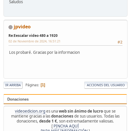
Saludos
jpvideo
Re:Eescalar video 480 a 1920
02 de Noviembre de 2024, 16:51:21
#2
Los probaré. Gracias por la informacion
Páginas
1
IR ARRIBA
ACCIONES DEL USUARIO
Donaciones
videoedicion.org
es una
web sin ánimo de lucro
que se
mantiene gracias a las
donaciones
de sus usuarios. Todas las
donaciones,
desde 1 €
, son extremadamente valiosas.
[
PINCHA AQUÍ
PARA MÁS INFORMACIÓN
]