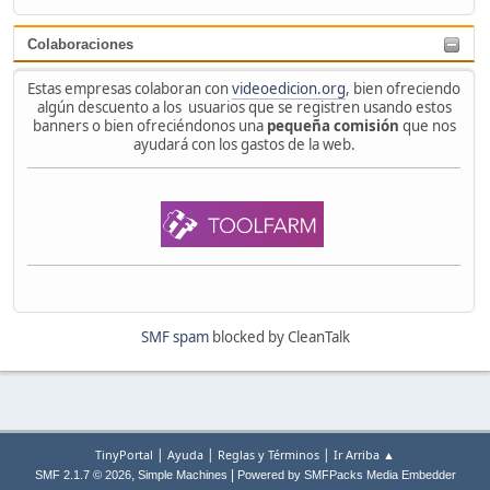
Colaboraciones
Estas empresas colaboran con
videoedicion.org
, bien ofreciendo
algún descuento a los usuarios que se registren usando estos
banners o bien ofreciéndonos una
pequeña comisión
que nos
ayudará con los gastos de la web.
SMF spam
blocked by CleanTalk
|
|
|
TinyPortal
Ayuda
Reglas y Términos
Ir Arriba ▲
,
|
SMF 2.1.7 © 2026
Simple Machines
Powered by SMFPacks Media Embedder