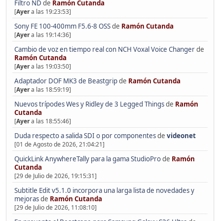
Filtro ND
de
Ramón Cutanda
[
Ayer
a las 19:23:53]
Sony FE 100-400mm F5.6-8 OSS
de
Ramón Cutanda
[
Ayer
a las 19:14:36]
Cambio de voz en tiempo real con NCH Voxal Voice Changer
de
Ramón Cutanda
[
Ayer
a las 19:03:50]
Adaptador DOF MK3 de Beastgrip
de
Ramón Cutanda
[
Ayer
a las 18:59:19]
Nuevos trípodes Wes y Ridley de 3 Legged Things
de
Ramón
Cutanda
[
Ayer
a las 18:55:46]
Duda respecto a salida SDI o por componentes
de
videonet
[01 de Agosto de 2026, 21:04:21]
QuickLink AnywhereTally para la gama StudioPro
de
Ramón
Cutanda
[29 de Julio de 2026, 19:15:31]
Subtitle Edit v5.1.0 incorpora una larga lista de novedades y
mejoras
de
Ramón Cutanda
[29 de Julio de 2026, 11:08:10]