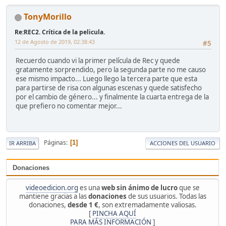
TonyMorillo
Re:REC2. Crítica de la pelicula.
12 de Agosto de 2019, 02:38:43
#5
Recuerdo cuando vi la primer película de Rec y quede
gratamente sorprendido, pero la segunda parte no me causo
ese mismo impacto... Luego llego la tercera parte que esta
para partirse de risa con algunas escenas y quede satisfecho
por el cambio de género... y finalmente la cuarta entrega de la
que prefiero no comentar mejor...
Páginas
1
IR ARRIBA
ACCIONES DEL USUARIO
Donaciones
videoedicion.org
es una
web sin ánimo de lucro
que se
mantiene gracias a las
donaciones
de sus usuarios. Todas las
donaciones,
desde 1 €
, son extremadamente valiosas.
[
PINCHA AQUÍ
PARA MÁS INFORMACIÓN
]