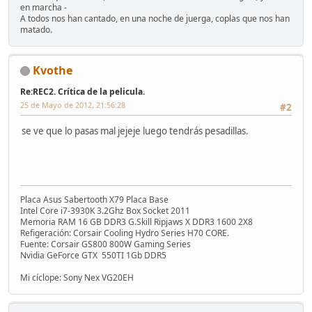
en marcha -
A todos nos han cantado, en una noche de juerga, coplas que nos han
matado.
Kvothe
Re:REC2. Crítica de la pelicula.
25 de Mayo de 2012, 21:56:28
#2
se ve que lo pasas mal jejeje luego tendrás pesadillas.
Placa Asus Sabertooth X79 Placa Base
Intel Core i7-3930K 3.2Ghz Box Socket 2011
Memoria RAM 16 GB DDR3 G.Skill Ripjaws X DDR3 1600 2X8
Refigeración: Corsair Cooling Hydro Series H70 CORE.
Fuente: Corsair GS800 800W Gaming Series
Nvidia GeForce GTX 550TI 1Gb DDR5
Mi cíclope: Sony Nex VG20EH