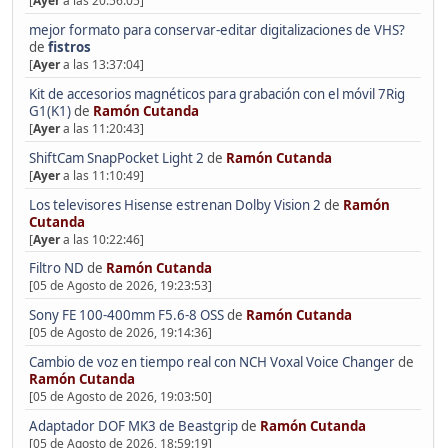
[
Ayer
a las 20:56:05]
mejor formato para conservar-editar digitalizaciones de VHS?
de
fistros
[
Ayer
a las 13:37:04]
Kit de accesorios magnéticos para grabación con el móvil 7Rig
G1(K1)
de
Ramón Cutanda
[
Ayer
a las 11:20:43]
ShiftCam SnapPocket Light 2
de
Ramón Cutanda
[
Ayer
a las 11:10:49]
Los televisores Hisense estrenan Dolby Vision 2
de
Ramón
Cutanda
[
Ayer
a las 10:22:46]
Filtro ND
de
Ramón Cutanda
[05 de Agosto de 2026, 19:23:53]
Sony FE 100-400mm F5.6-8 OSS
de
Ramón Cutanda
[05 de Agosto de 2026, 19:14:36]
Cambio de voz en tiempo real con NCH Voxal Voice Changer
de
Ramón Cutanda
[05 de Agosto de 2026, 19:03:50]
Adaptador DOF MK3 de Beastgrip
de
Ramón Cutanda
[05 de Agosto de 2026, 18:59:19]