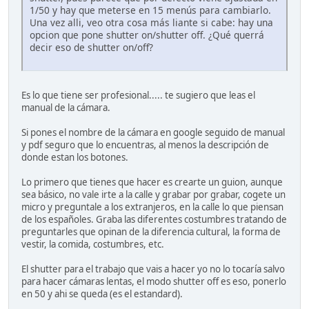
1/50 y hay que meterse en 15 menús para cambiarlo.
Una vez alli, veo otra cosa más liante si cabe: hay una
opcion que pone shutter on/shutter off. ¿Qué querrá
decir eso de shutter on/off?
Es lo que tiene ser profesional..... te sugiero que leas el
manual de la cámara.
Si pones el nombre de la cámara en google seguido de manual
y pdf seguro que lo encuentras, al menos la descripción de
donde estan los botones.
Lo primero que tienes que hacer es crearte un guion, aunque
sea básico, no vale irte a la calle y grabar por grabar, cogete un
micro y preguntale a los extranjeros, en la calle lo que piensan
de los españoles. Graba las diferentes costumbres tratando de
preguntarles que opinan de la diferencia cultural, la forma de
vestir, la comida, costumbres, etc.
El shutter para el trabajo que vais a hacer yo no lo tocaría salvo
para hacer cámaras lentas, el modo shutter off es eso, ponerlo
en 50 y ahi se queda (es el estandard).