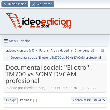
Iniciar sesión
Registrarse
Menú Principal
videoedicion.org (v9)
Foro
Área videoedi
Cine (general)
►
►
►
Documental social: ''El otro'' . TM700 vs SONY DVCAM profesional
►
Documental social: ''El otro'' .
TM700 vs SONY DVCAM
profesional
Iniciado por thevideoman, 11 de Octubre de 2011, 19:23:22
Páginas
1
IR ABAJO
ACCIONES DEL USUARIO