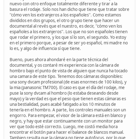
nuevo con otro enfoque totalmente diferente y tirar a la
basura el rodaje. Solo nos han dicho que tiene que tratar sobre
''cómo ven los extranjeros a los españoles''. Como estamos
divididos en dos grupos, el otro grupo tiene que hacer un
documental al revés que el nuestro, es decir, ''cómo ven los
españoles a los extranjeros''. Los que no son españoles tienen
que rodar el primero, y los que sí lo son, el segundo. Yo estoy
en el primero porque, a pesar de ser yo español, mi madre no
lo es, y algo de influencia sí que tiene.
Bueno, pues ahora ahondaré en la parte técnica del
documental, y os contaré mi experiencia con la cámara de
hombro bajo el punto de vista de alguien que nunca ha tocado
una camara de este tipo. Tenemos dos cámaras disponibles:
una sony dvcam profesional (de esas enormes de 100 kilos), y
la mia (panasonic TM700). El caso es que el día del rodaje, me
puse la sony dvcam al hombro (lo estaba deseando desde
mayo) y la verdad es que el peso que tienen estas cámaras es
una bestialidad, pues acabé fatigado a los 10 minutos de
tenerla en el hombro. A parte, los controles manuales son un
engorro. Para empezar, el visor de la cámara está en blanco y
negro, y hay que estar continuamente con un monitor para
ver que todo esté correcto. Luego, me costó media hora
encontrar el botón para hacer el balance de blancos manual.
Tambien resulta que la cámara no tiene autofocus, por lo que