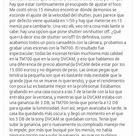
hay que estar continuamente preocupado de ajustar el foco.
Me costó otros 15 minutos encontrar dónde demonios se
esconde el ajuste de la velocidad del shutter, pues parece que
por defecto viene ajustada en 1/50 y hay que meterse en 15
menús para cambiarlo. Una vez alli, veo otra cosa más liante si
cabe: hay una opcion que pone shutter on/shutter off. ¿Qué
querrá decir eso de shutter on/off? En definitiva, como
acabamos todos un poco cansaditos con la cámara, probamos a
grabar unas escenas con la TM700. El resultado fue
espectacular; todas las escenas tenían muchisima más calidad
en la TM700 que en la sony DVCAM, y eso que hablamos de
una diferencia de precio abismal (la DVCAM debe estar por los
15.000 euros) y no digamos de peso. Las únicas pegas que
tendria la pequeña son que es bastante más inestable que la
grande (que no se mueve ni queriendo), y que el rendimiento
con poca luz es bastante mejor en la profesional. Estábamos
grabando en una casa oscura a las 7 de la tarde con la luz que
entraba por la ventana, y mientras que la DVCAM estaba con
una ganancia de 3 DB, la TM700 tenía que ponerla a 12 DB
para igualar la luminosidad. Aun así, segun avanzaba la tarde, la
casa iba quedando más oscura, y llegó un momento en el que
los 3 DB de la sony DVCAM se quedaban cortos. Tenía que
subir la ganancia, pero nuevamente su complicado manejo me
lo impide; por más que busqué por los menús, no había
ninguna opción para subir la ganancia, asi que no pudimos