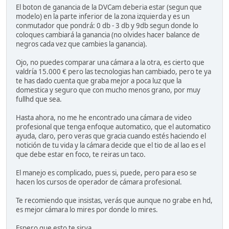
El boton de ganancia de la DVCam deberia estar (segun que
modelo) en la parte inferior de la zona izquierda y es un
conmutador que pondrá: 0 db - 3 db y 9db segun donde lo
coloques cambiará la ganancia (no olvides hacer balance de
negros cada vez que cambies la ganancia).
Ojo, no puedes comparar una cámara a la otra, es cierto que
valdría 15.000 € pero las tecnologias han cambiado, pero te ya
te has dado cuenta que graba mejor a poca luz que la
domestica y seguro que con mucho menos grano, por muy
fullhd que sea.
Hasta ahora, no me he encontrado una cámara de video
profesional que tenga enfoque automatico, que el automatico
ayuda, claro, pero veras que gracia cuando estés haciendo el
notición de tu vida y la cámara decide que el tio de al lao es el
que debe estar en foco, te reiras un taco.
El manejo es complicado, pues si, puede, pero para eso se
hacen los cursos de operador de cámara profesional.
Te recomiendo que insistas, verás que aunque no grabe en hd,
es mejor cámara lo mires por donde lo mires.
Espero que esto te sirva.