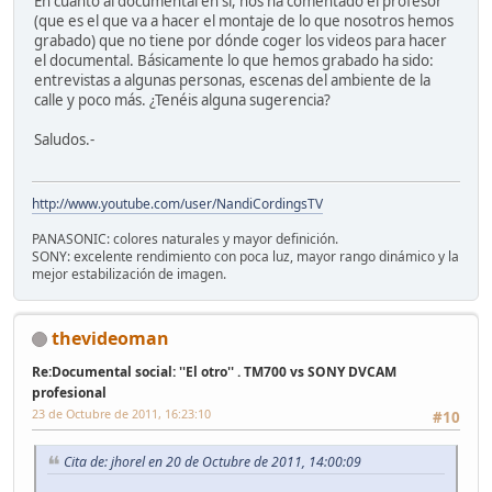
En cuanto al documental en si, nos ha comentado el profesor
(que es el que va a hacer el montaje de lo que nosotros hemos
grabado) que no tiene por dónde coger los videos para hacer
el documental. Básicamente lo que hemos grabado ha sido:
entrevistas a algunas personas, escenas del ambiente de la
calle y poco más. ¿Tenéis alguna sugerencia?
Saludos.-
http://www.youtube.com/user/NandiCordingsTV
PANASONIC: colores naturales y mayor definición.
SONY: excelente rendimiento con poca luz, mayor rango dinámico y la
mejor estabilización de imagen.
thevideoman
Re:Documental social: ''El otro'' . TM700 vs SONY DVCAM
profesional
23 de Octubre de 2011, 16:23:10
#10
Cita de: jhorel en 20 de Octubre de 2011, 14:00:09