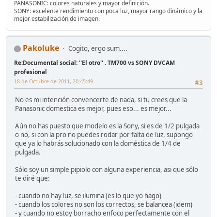
PANASONIC: colores naturales y mayor definición.
SONY: excelente rendimiento con poca luz, mayor rango dinámico y la
mejor estabilización de imagen.
Pakoluke
Cogito, ergo sum....
Re:Documental social: ''El otro'' . TM700 vs SONY DVCAM
profesional
18 de Octubre de 2011, 20:45:49
#3
No es mi intención convencerte de nada, si tu crees que la
Panasonic domestica es mejor, pues eso... es mejor...
Aún no has puesto que modelo es la Sony, si es de 1/2 pulgada
o no, si con la pro no puedes rodar por falta de luz, supongo
que ya lo habrás solucionado con la doméstica de 1/4 de
pulgada.
Sólo soy un simple pipiolo con alguna experiencia, asi que sólo
te diré que:
- cuando no hay luz, se ilumina (es lo que yo hago)
- cuando los colores no son los correctos, se balancea (idem)
- y cuando no estoy borracho enfoco perfectamente con el