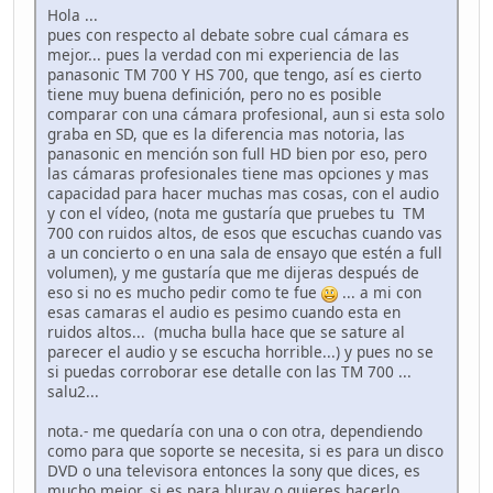
Hola ...
pues con respecto al debate sobre cual cámara es
mejor... pues la verdad con mi experiencia de las
panasonic TM 700 Y HS 700, que tengo, así es cierto
tiene muy buena definición, pero no es posible
comparar con una cámara profesional, aun si esta solo
graba en SD, que es la diferencia mas notoria, las
panasonic en mención son full HD bien por eso, pero
las cámaras profesionales tiene mas opciones y mas
capacidad para hacer muchas mas cosas, con el audio
y con el vídeo, (nota me gustaría que pruebes tu TM
700 con ruidos altos, de esos que escuchas cuando vas
a un concierto o en una sala de ensayo que estén a full
volumen), y me gustaría que me dijeras después de
eso si no es mucho pedir como te fue
... a mi con
esas camaras el audio es pesimo cuando esta en
ruidos altos... (mucha bulla hace que se sature al
parecer el audio y se escucha horrible...) y pues no se
si puedas corroborar ese detalle con las TM 700 ...
salu2...
nota.- me quedaría con una o con otra, dependiendo
como para que soporte se necesita, si es para un disco
DVD o una televisora entonces la sony que dices, es
mucho mejor, si es para bluray o quieres hacerlo