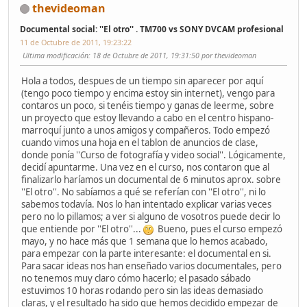
thevideoman
Documental social: ''El otro'' . TM700 vs SONY DVCAM profesional
11 de Octubre de 2011, 19:23:22
Ultima modificación
: 18 de Octubre de 2011, 19:31:50 por thevideoman
Hola a todos, despues de un tiempo sin aparecer por aquí
(tengo poco tiempo y encima estoy sin internet), vengo para
contaros un poco, si tenéis tiempo y ganas de leerme, sobre
un proyecto que estoy llevando a cabo en el centro hispano-
marroquí junto a unos amigos y compañeros. Todo empezó
cuando vimos una hoja en el tablon de anuncios de clase,
donde ponía ''Curso de fotografía y video social''. Lógicamente,
decidí apuntarme. Una vez en el curso, nos contaron que al
finalizarlo haríamos un documental de 6 minutos aprox. sobre
''El otro''. No sabíamos a qué se referían con ''El otro'', ni lo
sabemos todavía. Nos lo han intentado explicar varias veces
pero no lo pillamos; a ver si alguno de vosotros puede decir lo
que entiende por ''El otro''...
Bueno, pues el curso empezó
mayo, y no hace más que 1 semana que lo hemos acabado,
para empezar con la parte interesante: el documental en si.
Para sacar ideas nos han enseñado varios documentales, pero
no tenemos muy claro cómo hacerlo; el pasado sábado
estuvimos 10 horas rodando pero sin las ideas demasiado
claras, y el resultado ha sido que hemos decidido empezar de