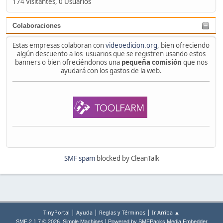
174 Visitantes, 0 Usuarios
Colaboraciones
Estas empresas colaboran con
videoedicion.org
, bien ofreciendo
algún descuento a los usuarios que se registren usando estos
banners o bien ofreciéndonos una
pequeña comisión
que nos
ayudará con los gastos de la web.
SMF spam
blocked by CleanTalk
|
|
|
TinyPortal
Ayuda
Reglas y Términos
Ir Arriba ▲
,
|
SMF 2.1.7 © 2026
Simple Machines
Powered by SMFPacks Media Embedder