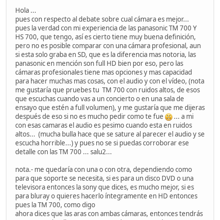
Hola ...
pues con respecto al debate sobre cual cámara es mejor...
pues la verdad con mi experiencia de las panasonic TM 700 Y
HS 700, que tengo, así es cierto tiene muy buena definición,
pero no es posible comparar con una cámara profesional, aun
si esta solo graba en SD, que es la diferencia mas notoria, las
panasonic en mención son full HD bien por eso, pero las
cámaras profesionales tiene mas opciones y mas capacidad
para hacer muchas mas cosas, con el audio y con el vídeo, (nota
me gustaría que pruebes tu TM 700 con ruidos altos, de esos
que escuchas cuando vas a un concierto o en una sala de
ensayo que estén a full volumen), y me gustaría que me dijeras
después de eso si no es mucho pedir como te fue
... a mi
con esas camaras el audio es pesimo cuando esta en ruidos
altos... (mucha bulla hace que se sature al parecer el audio y se
escucha horrible...) y pues no se si puedas corroborar ese
detalle con las TM 700 ... salu2...
nota.- me quedaría con una o con otra, dependiendo como
para que soporte se necesita, si es para un disco DVD o una
televisora entonces la sony que dices, es mucho mejor, si es
para bluray o quieres hacerlo íntegramente en HD entonces
pues la TM 700, como digo
ahora dices que las aras con ambas cámaras, entonces tendrás