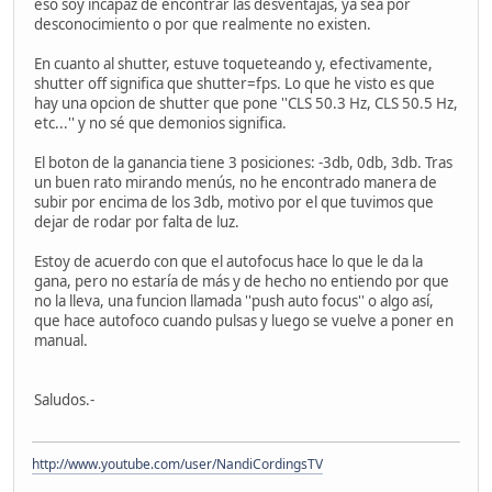
eso soy incapaz de encontrar las desventajas, ya sea por
desconocimiento o por que realmente no existen.
En cuanto al shutter, estuve toqueteando y, efectivamente,
shutter off significa que shutter=fps. Lo que he visto es que
hay una opcion de shutter que pone ''CLS 50.3 Hz, CLS 50.5 Hz,
etc...'' y no sé que demonios significa.
El boton de la ganancia tiene 3 posiciones: -3db, 0db, 3db. Tras
un buen rato mirando menús, no he encontrado manera de
subir por encima de los 3db, motivo por el que tuvimos que
dejar de rodar por falta de luz.
Estoy de acuerdo con que el autofocus hace lo que le da la
gana, pero no estaría de más y de hecho no entiendo por que
no la lleva, una funcion llamada ''push auto focus'' o algo así,
que hace autofoco cuando pulsas y luego se vuelve a poner en
manual.
Saludos.-
http://www.youtube.com/user/NandiCordingsTV