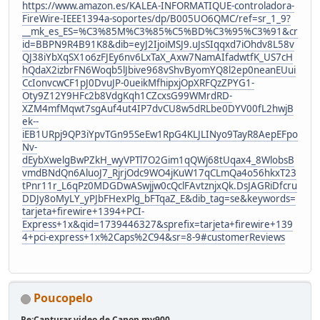
https://www.amazon.es/KALEA-INFORMATIQUE-controladora-
FireWire-IEEE1394a-soportes/dp/B005UO6QMC/ref=sr_1_9?
__mk_es_ES=%C3%85M%C3%85%C5%BD%C3%95%C3%91&cr
id=BBPN9R4B91K8&dib=eyJ2IjoiMSJ9.uJsSIqqxd7iOhdv8L58v
QJ38iYbXqSX1o6zFJEy6nv6LxTaX_Axw7NamAIfadwtfK_US7cH
hQdaX2izbrFN6Woqb5lJbive968vShvByomYQ8l2ep0neanEUui
CcIonvcwCF1pJ0DvuJP-0ueikMfhipxjOpXRFQzZPYG1-
Oty9Z12Y9HFc2b8VdgKqh1CZcxsG99WMrdRD-
XZM4mfMqwt7sgAuf4ut4IP7dvCU8w5dRLbe0DYV00fL2hwjB
ek--
iEB1URpj9QP3iYpvTGn95SeEw1RpG4KLJLINyo9TayR8AepEFpo
Nv-
dEybXwelgBwPZkH_wyVPTl7O2Gim1qQWj68tUqax4_8WlobsB
vmdBNdQn6AluoJ7_RjrjOdc9WO4jKuW17qCLmQa4o56hkxT23
tPnr11r_L6qPz0MDGDwASwjjw0cQclFAvtznjxQk.DsJAGRiDfcru
DDJy8oMyLY_yPJbFHexPlg_bFTqaZ_E&dib_tag=se&keywords=
tarjeta+firewire+1394+PCI-
Express+1x&qid=1739446327&sprefix=tarjeta+firewire+139
4+pci-express+1x%2Caps%2C94&sr=8-9#customerReviews
Poucopelo
Re:Capturar video de Canon mv900