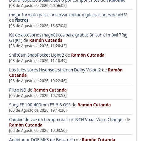
Duda respecto a salida SDI o por componentes
de
videonet
[08 de Agosto de 2026, 20:56:05]
mejor formato para conservar-editar digitalizaciones de VHS?
de
fistros
[08 de Agosto de 2026, 13:37:04]
Kit de accesorios magnéticos para grabación con el móvil 7Rig
G1(K1)
de
Ramón Cutanda
[08 de Agosto de 2026, 11:20:43]
ShiftCam SnapPocket Light 2
de
Ramón Cutanda
[08 de Agosto de 2026, 11:10:49]
Los televisores Hisense estrenan Dolby Vision 2
de
Ramón
Cutanda
[08 de Agosto de 2026, 10:22:46]
Filtro ND
de
Ramón Cutanda
[05 de Agosto de 2026, 19:23:53]
Sony FE 100-400mm F5.6-8 OSS
de
Ramón Cutanda
[05 de Agosto de 2026, 19:14:36]
Cambio de voz en tiempo real con NCH Voxal Voice Changer
de
Ramón Cutanda
[05 de Agosto de 2026, 19:03:50]
Adaptador DOF MK3 de Beastgrip
de
Ramón Cutanda