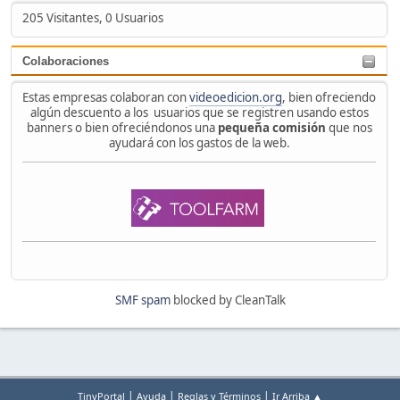
205 Visitantes, 0 Usuarios
Colaboraciones
Estas empresas colaboran con
videoedicion.org
, bien ofreciendo
algún descuento a los usuarios que se registren usando estos
banners o bien ofreciéndonos una
pequeña comisión
que nos
ayudará con los gastos de la web.
SMF spam
blocked by CleanTalk
|
|
|
TinyPortal
Ayuda
Reglas y Términos
Ir Arriba ▲