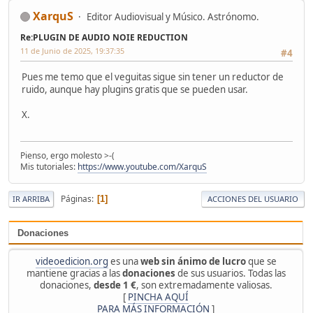
XarquS
Editor Audiovisual y Músico. Astrónomo.
Re:PLUGIN DE AUDIO NOIE REDUCTION
11 de Junio de 2025, 19:37:35
#4
Pues me temo que el veguitas sigue sin tener un reductor de
ruido, aunque hay plugins gratis que se pueden usar.
X.
Pienso, ergo molesto >-(
Mis tutoriales:
https://www.youtube.com/XarquS
Páginas
1
IR ARRIBA
ACCIONES DEL USUARIO
Donaciones
videoedicion.org
es una
web sin ánimo de lucro
que se
mantiene gracias a las
donaciones
de sus usuarios. Todas las
donaciones,
desde 1 €
, son extremadamente valiosas.
[
PINCHA AQUÍ
PARA MÁS INFORMACIÓN
]