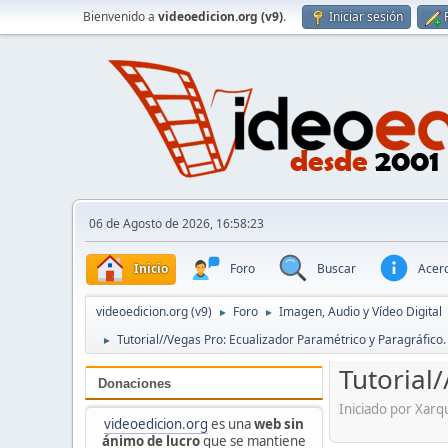
Bienvenido a
videoedicion.org (v9)
.
Iniciar sesión
06 de Agosto de 2026, 16:58:23
Inicio
Foro
Buscar
Acerc
videoedicion.org (v9)
Foro
Imagen, Audio y Vídeo Digital
►
►
Tutorial//Vegas Pro: Ecualizador Paramétrico y Paragráfico.
►
Tutorial
Donaciones
Iniciado por Xar
videoedicion.org
es una
web sin
ánimo de lucro
que se mantiene