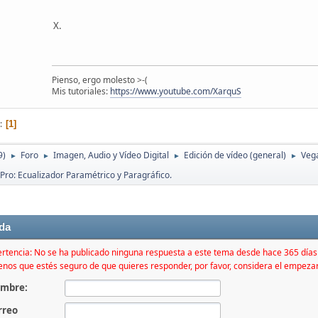
X.
Pienso, ergo molesto >-(
Mis tutoriales:
https://www.youtube.com/XarquS
1
9)
Foro
Imagen, Audio y Vídeo Digital
Edición de vídeo (general)
Veg
►
►
►
►
 Pro: Ecualizador Paramétrico y Paragráfico.
da
rtencia: No se ha publicado ninguna respuesta a este tema desde hace 365 día
nos que estés seguro de que quieres responder, por favor, considera el empeza
mbre:
rreo