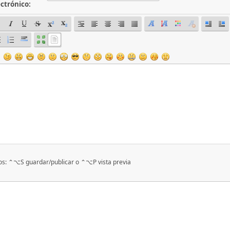
ectrónico:
os: ⌃⌥S guardar/publicar o ⌃⌥P vista previa