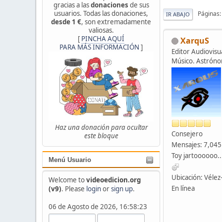
gracias a las
donaciones
de sus
usuarios. Todas las donaciones,
Páginas
IR ABAJO
desde 1 €
, son extremadamente
valiosas.
[
PINCHA AQUÍ
XarquS
PARA MÁS INFORMACIÓN
]
Editor Audiovisua
Músico. Astrón
Haz una donación para ocultar
Consejero
este bloque
Mensajes: 7,045
Toy jartoooooo..
Menú Usuario
Ubicación: Véle
Welcome to
videoedicion.org
En línea
(v9)
. Please
login
or
sign up
.
06 de Agosto de 2026, 16:58:23