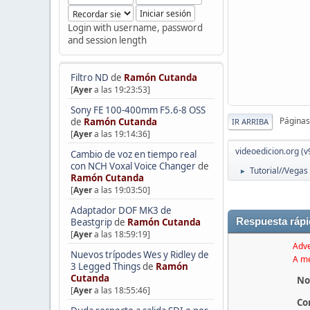
Login with username, password
and session length
Filtro ND
de
Ramón Cutanda
[
Ayer
a las 19:23:53]
Sony FE 100-400mm F5.6-8 OSS
Páginas
de
Ramón Cutanda
IR ARRIBA
[
Ayer
a las 19:14:36]
videoedicion.org (v
Cambio de voz en tiempo real
con NCH Voxal Voice Changer
de
Tutorial//Vegas
►
Ramón Cutanda
[
Ayer
a las 19:03:50]
Adaptador DOF MK3 de
Respuesta rápi
Beastgrip
de
Ramón Cutanda
[
Ayer
a las 18:59:19]
Adve
Nuevos trípodes Wes y Ridley de
A me
3 Legged Things
de
Ramón
Cutanda
No
[
Ayer
a las 18:55:46]
Co