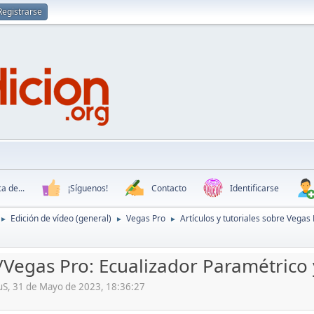
Registrarse
a de...
¡Síguenos!
Contacto
Identificarse
Edición de vídeo (general)
Vegas Pro
Artículos y tutoriales sobre Vegas
►
►
►
//Vegas Pro: Ecualizador Paramétrico 
quS, 31 de Mayo de 2023, 18:36:27