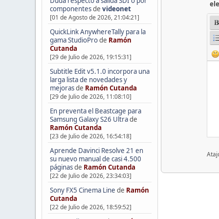
Duda respecto a salida SDI o por
el
componentes
de
videonet
[01 de Agosto de 2026, 21:04:21]
QuickLink AnywhereTally para la
gama StudioPro
de
Ramón
Cutanda
[29 de Julio de 2026, 19:15:31]
Subtitle Edit v5.1.0 incorpora una
larga lista de novedades y
mejoras
de
Ramón Cutanda
[29 de Julio de 2026, 11:08:10]
En preventa el Beastcage para
Samsung Galaxy S26 Ultra
de
Ramón Cutanda
[23 de Julio de 2026, 16:54:18]
Aprende Davinci Resolve 21 en
Ataj
su nuevo manual de casi 4.500
páginas
de
Ramón Cutanda
[22 de Julio de 2026, 23:34:03]
Sony FX5 Cinema Line
de
Ramón
Cutanda
[22 de Julio de 2026, 18:59:52]