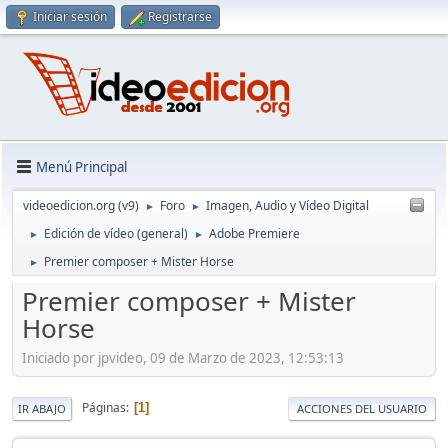
Iniciar sesión
Registrarse
Menú Principal
videoedicion.org (v9)
Foro
Imagen, Audio y Vídeo Digital
►
►
Edición de vídeo (general)
Adobe Premiere
►
►
Premier composer + Mister Horse
►
Premier composer + Mister
Horse
Iniciado por jpvideo, 09 de Marzo de 2023, 12:53:13
Páginas
1
IR ABAJO
ACCIONES DEL USUARIO