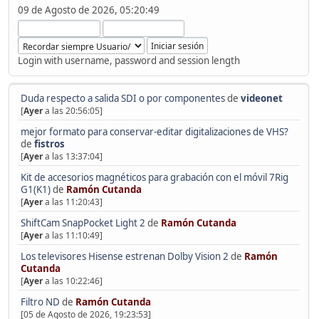
09 de Agosto de 2026, 05:20:49
Login with username, password and session length
Duda respecto a salida SDI o por componentes
de
videonet
[
Ayer
a las 20:56:05]
mejor formato para conservar-editar digitalizaciones de VHS?
de
fistros
[
Ayer
a las 13:37:04]
Kit de accesorios magnéticos para grabación con el móvil 7Rig
G1(K1)
de
Ramón Cutanda
[
Ayer
a las 11:20:43]
ShiftCam SnapPocket Light 2
de
Ramón Cutanda
[
Ayer
a las 11:10:49]
Los televisores Hisense estrenan Dolby Vision 2
de
Ramón
Cutanda
[
Ayer
a las 10:22:46]
Filtro ND
de
Ramón Cutanda
[05 de Agosto de 2026, 19:23:53]