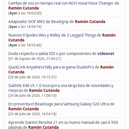
Cambio de voz en tiempo real con NCH Voxal Voice Changer
de
Ramón Cutanda
[
Ayer
a las 19:03:50]
Adaptador DOF MK3 de Beastgrip
de
Ramón Cutanda
[
Ayer
a las 18:59:19]
Nuevos trípodes Wes y Ridley de 3 Legged Things
de
Ramón
Cutanda
[
Ayer
a las 18:55:46]
Duda respecto a salida SDI o por componentes
de
videonet
[01 de Agosto de 2026, 21:04:21]
QuickLink AnywhereTally para la gama StudioPro
de
Ramón
Cutanda
[29 de Julio de 2026, 19:15:31]
Subtitle Edit v5.1.0 incorpora una larga lista de novedades y
mejoras
de
Ramón Cutanda
[29 de Julio de 2026, 11:08:10]
En preventa el Beastcage para Samsung Galaxy S26 Ultra
de
Ramón Cutanda
[23 de Julio de 2026, 16:54:18]
Aprende Davinci Resolve 21 en su nuevo manual de casi 4.500
páginas
de
Ramón Cutanda