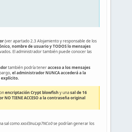
or
(ver apartado 2.3 Alojamiento y responsable de los
rónico, nombre de usuario y TODOS lo mensajes
privados. El administrador también puede conocer las
ador
también podría tener
acceso a los mensajes
mbargo,
el administrador NUNCA accederá a la
explícito.
con
encriptación Crypt blowfish
y una
sal de 16
or NO TIENE ACCESO a la contraseña original
na sal como
xxoil3nuLxp7NCo0
se podrían generar los