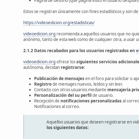
Página de destino (qué página visitó el usuario después
Estos se registran únicamente con fines estadísticos y son de
https://videoedicion.org/estadisticas/
videoedicion.org
recomienda a aquellos usuarios que no qui
anónimo, tanto de esta web como de cualquier otra, a usar 
2.1.2 Datos recabados para los usuarios registrados en
v
videoedicion.org
ofrece los
siguientes servicios adicional
autónoma, decidan
registrarse:
Publicación de mensajes
en el foro para solicitar o a
Registro
de mensajes nuevos, leídos y sin leer.
Contacto con otros usuarios mediante
mensajería pri
Personalización del su perfil
de usuario.
Recepción de
notificaciones personalizadas
al correo
Notificaciones al correo.
Aquellos usuarios que deseen registrarse en vi
los siguientes datos: