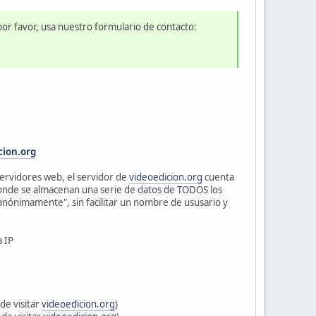
por favor, usa nuestro formulario de contacto:
cion.org
 servidores web, el servidor de
videoedicion.org
cuenta
onde se almacenan una serie de datos de TODOS los
"anónimamente", sin facilitar un nombre de ususario y
a IP
de visitar
videoedicion.org
)