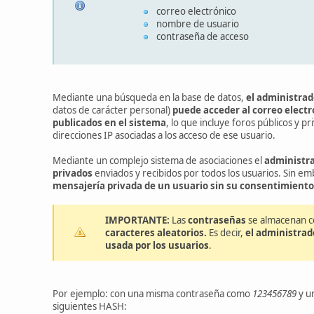
correo electrónico
nombre de usuario
contraseña de acceso
Mediante una búsqueda en la base de datos,
el administrad
datos de carácter personal)
puede acceder al correo elect
publicados en el sistema
, lo que incluye foros públicos y 
direcciones IP asociadas a los acceso de ese usuario.
Mediante un complejo sistema de asociaciones el
administr
privados
enviados y recibidos por todos los usuarios. Sin e
mensajería privada de un usuario sin su consentimiento 
IMPORTANTE:
Las
contraseñas
se almacenan 
caracteres aleatorios.
Es decir,
el administrad
usada por los usuarios
.
Por ejemplo: con una misma contraseña como
123456789
y u
siguientes HASH: