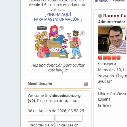
Páginas
IR ABAJO
desde 1 €
, son extremadamente
valiosas.
[
PINCHA AQUÍ
Ramón Cu
PARA MÁS INFORMACIÓN
]
Administrador
Consejero
Haz una donación para ocultar
Mensajes: 10,1
este bloque
Yo ayudo. Él ayu
ayudas?
Menú Usuario
Ubicación: Cieza 
Welcome to
videoedicion.org
España
(v9)
. Please
login
or
sign up
.
En línea
08 de Agosto de 2026, 03:58:25