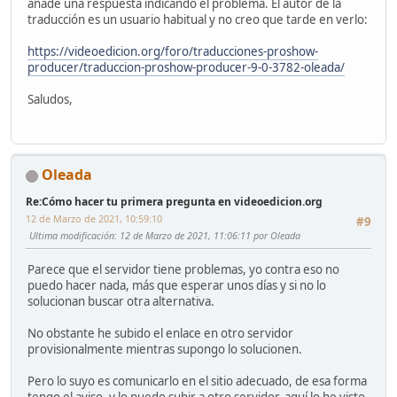
añade una respuesta indicando el problema. El autor de la
traducción es un usuario habitual y no creo que tarde en verlo:
https://videoedicion.org/foro/traducciones-proshow-
producer/traduccion-proshow-producer-9-0-3782-oleada/
Saludos,
Oleada
Re:Cómo hacer tu primera pregunta en videoedicion.org
12 de Marzo de 2021, 10:59:10
#9
Ultima modificación
: 12 de Marzo de 2021, 11:06:11 por Oleada
Parece que el servidor tiene problemas, yo contra eso no
puedo hacer nada, más que esperar unos días y si no lo
solucionan buscar otra alternativa.
No obstante he subido el enlace en otro servidor
provisionalmente mientras supongo lo solucionen.
Pero lo suyo es comunicarlo en el sitio adecuado, de esa forma
tengo el aviso, y lo puedo subir a otro servidor, aquí lo he visto