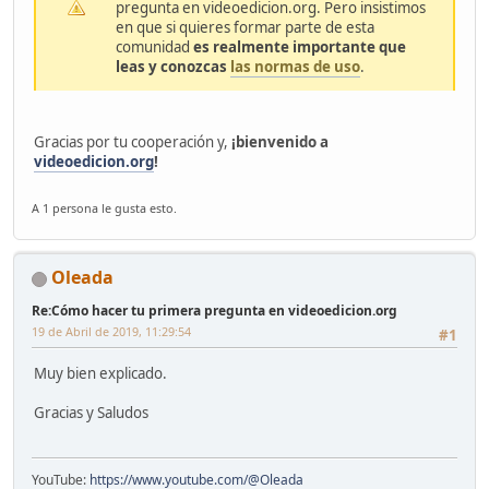
pregunta en videoedicion.org. Pero insistimos
en que si quieres formar parte de esta
comunidad
es realmente importante que
leas y conozcas
las normas de uso
.
Gracias por tu cooperación y,
¡bienvenido a
videoedicion.org
!
A 1 persona le gusta esto.
Oleada
Re:Cómo hacer tu primera pregunta en videoedicion.org
19 de Abril de 2019, 11:29:54
#1
Muy bien explicado.
Gracias y Saludos
YouTube:
https://www.youtube.com/@Oleada