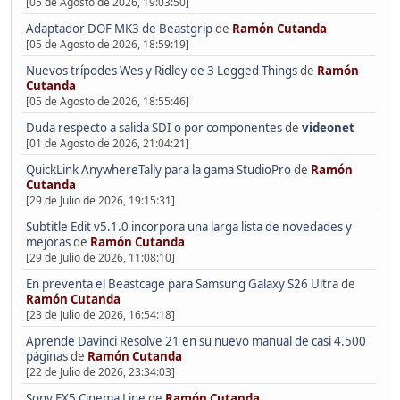
[05 de Agosto de 2026, 19:03:50]
Adaptador DOF MK3 de Beastgrip
de
Ramón Cutanda
[05 de Agosto de 2026, 18:59:19]
Nuevos trípodes Wes y Ridley de 3 Legged Things
de
Ramón
Cutanda
[05 de Agosto de 2026, 18:55:46]
Duda respecto a salida SDI o por componentes
de
videonet
[01 de Agosto de 2026, 21:04:21]
QuickLink AnywhereTally para la gama StudioPro
de
Ramón
Cutanda
[29 de Julio de 2026, 19:15:31]
Subtitle Edit v5.1.0 incorpora una larga lista de novedades y
mejoras
de
Ramón Cutanda
[29 de Julio de 2026, 11:08:10]
En preventa el Beastcage para Samsung Galaxy S26 Ultra
de
Ramón Cutanda
[23 de Julio de 2026, 16:54:18]
Aprende Davinci Resolve 21 en su nuevo manual de casi 4.500
páginas
de
Ramón Cutanda
[22 de Julio de 2026, 23:34:03]
Sony FX5 Cinema Line
de
Ramón Cutanda