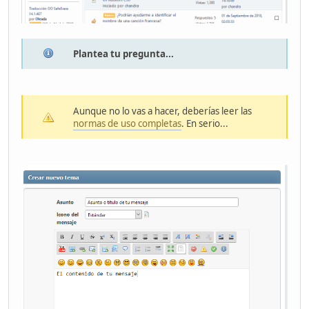
Plantea tu pregunta...
Aunque no lo vas a hacer, deberías leer las
normas de uso completas
. En serio...