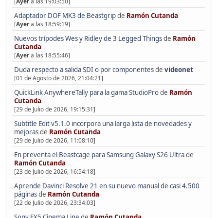
[
Ayer
a las 19:03:50]
Adaptador DOF MK3 de Beastgrip
de
Ramón Cutanda
[
Ayer
a las 18:59:19]
Nuevos trípodes Wes y Ridley de 3 Legged Things
de
Ramón
Cutanda
[
Ayer
a las 18:55:46]
Duda respecto a salida SDI o por componentes
de
videonet
[01 de Agosto de 2026, 21:04:21]
QuickLink AnywhereTally para la gama StudioPro
de
Ramón
Cutanda
[29 de Julio de 2026, 19:15:31]
Subtitle Edit v5.1.0 incorpora una larga lista de novedades y
mejoras
de
Ramón Cutanda
[29 de Julio de 2026, 11:08:10]
En preventa el Beastcage para Samsung Galaxy S26 Ultra
de
Ramón Cutanda
[23 de Julio de 2026, 16:54:18]
Aprende Davinci Resolve 21 en su nuevo manual de casi 4.500
páginas
de
Ramón Cutanda
[22 de Julio de 2026, 23:34:03]
Sony FX5 Cinema Line
de
Ramón Cutanda