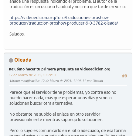
añade una respuesta indicando el problema. El autor de la
traducción es un usuario habitual y no creo que tarde en verlo:
https://videoedicion.org/foro/traducciones-proshow-
producer/traduccion-proshow-producer-9-0-3782-oleada/
Saludos,
Oleada
Re:Cómo hacer tu primera pregunta en videoedicion.org
12 de Marzo de 2021, 10:59:10
#9
Ultima modificación
: 12 de Marzo de 2021, 11:06:11 por Oleada
Parece que el servidor tiene problemas, yo contra eso no
puedo hacer nada, más que esperar unos días y si no lo
solucionan buscar otra alternativa.
No obstante he subido el enlace en otro servidor
provisionalmente mientras supongo lo solucionen.
Pero lo suyo es comunicarlo en el sitio adecuado, de esa forma
tengo el aviso, y lo puedo subir a otro servidor, aquí lo he visto