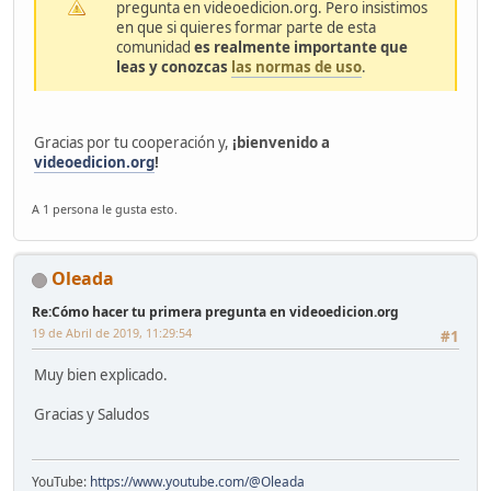
pregunta en videoedicion.org. Pero insistimos
en que si quieres formar parte de esta
comunidad
es realmente importante que
leas y conozcas
las normas de uso
.
Gracias por tu cooperación y,
¡bienvenido a
videoedicion.org
!
A 1 persona le gusta esto.
Oleada
Re:Cómo hacer tu primera pregunta en videoedicion.org
19 de Abril de 2019, 11:29:54
#1
Muy bien explicado.
Gracias y Saludos
YouTube:
https://www.youtube.com/@Oleada