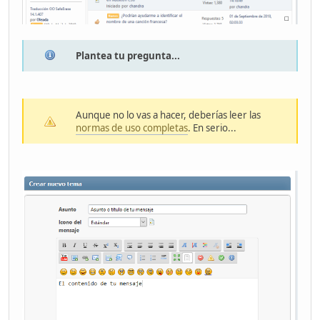
Plantea tu pregunta...
Aunque no lo vas a hacer, deberías leer las
normas de uso completas
. En serio...