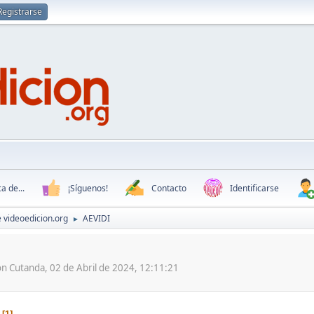
Registrarse
a de...
¡Síguenos!
Contacto
Identificarse
 videoedicion.org
AEVIDI
►
n Cutanda, 02 de Abril de 2024, 12:11:21