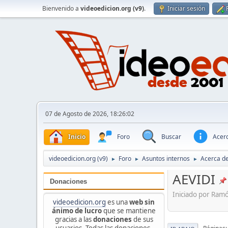
Bienvenido a
videoedicion.org (v9)
.
Iniciar sesión
07 de Agosto de 2026, 18:26:02
Inicio
Foro
Buscar
Acerc
videoedicion.org (v9)
Foro
Asuntos internos
Acerca de
►
►
►
AEVIDI
Donaciones
Iniciado por Ramó
videoedicion.org
es una
web sin
ánimo de lucro
que se mantiene
gracias a las
donaciones
de sus
usuarios. Todas las donaciones,