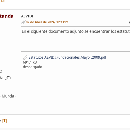
1
tanda
AEVIDI
02 de Abril de 2024, 12:11:21
En el siguiente documento adjunto se encuentran los estatu
Estatutos.AEVIDI.Fundacionales.Mayo_.2009.pdf
691.1 kB
descargado
42
da. ¿Tú
- Murcia -
1