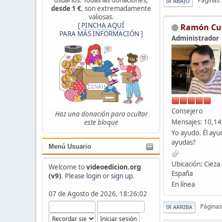
Páginas
IR ABAJO
desde 1 €
, son extremadamente
valiosas.
[
PINCHA AQUÍ
Ramón Cu
PARA MÁS INFORMACIÓN
]
Administrador
Consejero
Haz una donación para ocultar
Mensajes: 10,1
este bloque
Yo ayudo. Él ayu
ayudas?
Menú Usuario
Ubicación: Cieza 
Welcome to
videoedicion.org
España
(v9)
. Please
login
or
sign up
.
En línea
07 de Agosto de 2026, 18:26:02
Páginas
IR ARRIBA