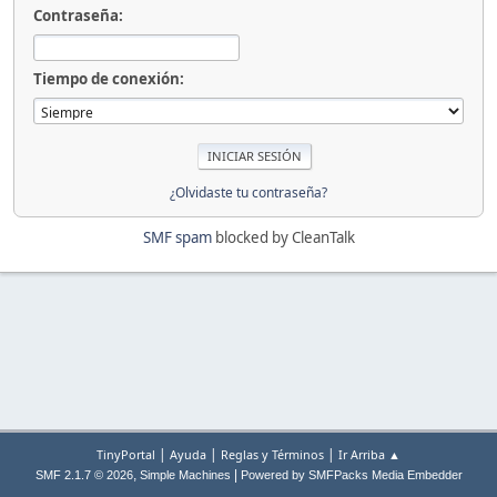
Contraseña:
Tiempo de conexión:
¿Olvidaste tu contraseña?
SMF spam
blocked by CleanTalk
|
|
|
TinyPortal
Ayuda
Reglas y Términos
Ir Arriba ▲
,
|
SMF 2.1.7 © 2026
Simple Machines
Powered by SMFPacks Media Embedder