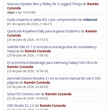
Nuevos trípodes Wes y Ridley de 3 Legged Things
de
Ramón
Cutanda
[
Ayer
a las 18:55:46]
Duda respecto a salida SDI o por componentes
de
videonet
[01 de Agosto de 2026, 21:04:21]
QuickLink AnywhereTally para la gama StudioPro
de
Ramón
Cutanda
[29 de Julio de 2026, 19:15:31]
Subtitle Edit v5.1.0 incorpora una larga lista de novedades y
mejoras
de
Ramón Cutanda
[29 de Julio de 2026, 11:08:10]
En preventa el Beastcage para Samsung Galaxy S26 Ultra
de
Ramón Cutanda
[23 de Julio de 2026, 16:54:18]
Aprende Davinci Resolve 21 en su nuevo manual de casi 4.500
páginas
de
Ramón Cutanda
[22 de Julio de 2026, 23:34:03]
Sony FX5 Cinema Line
de
Ramón Cutanda
[22 de Julio de 2026, 18:59:52]
OBS Studio 32.2.0
de
Ramón Cutanda
[22 de Julio de 2026, 11:16:28]