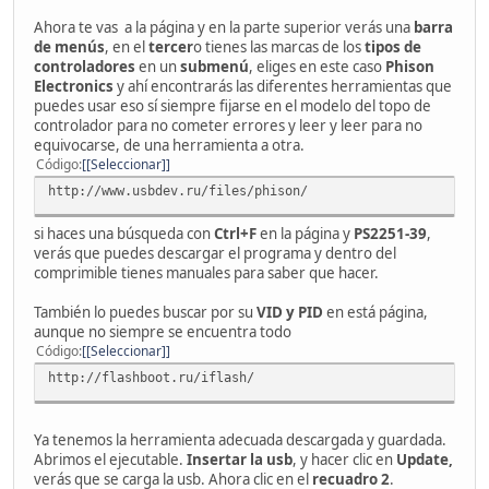
Ahora te vas a la página y en la parte superior verás una
barra
de menús
, en el
tercer
o tienes las marcas de los
tipos de
controladores
en un
submenú
, eliges en este caso
Phison
Electronics
y ahí encontrarás las diferentes herramientas que
puedes usar eso sí siempre fijarse en el modelo del topo de
controlador para no cometer errores y leer y leer para no
equivocarse, de una herramienta a otra.
Código
[Seleccionar]
http://www.usbdev.ru/files/phison/
si haces una búsqueda con
Ctrl+F
en la página y
PS2251-39
,
verás que puedes descargar el programa y dentro del
comprimible tienes manuales para saber que hacer.
También lo puedes buscar por su
VID y PID
en está página,
aunque no siempre se encuentra todo
Código
[Seleccionar]
http://flashboot.ru/iflash/
Ya tenemos la herramienta adecuada descargada y guardada.
Abrimos el ejecutable.
Insertar la usb
, y hacer clic en
Update,
verás que se carga la usb. Ahora clic en el
recuadro 2
.