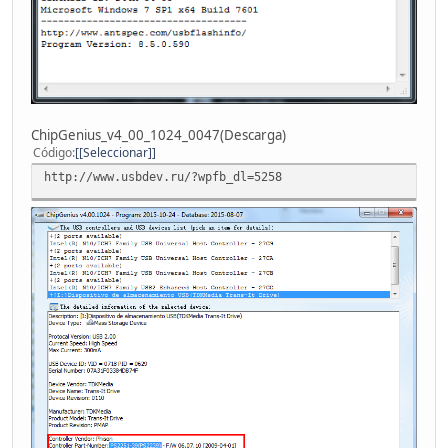
ChipGenius_v4_00_1024_0047(Descarga)
Código
[Seleccionar]
http://www.usbdev.ru/?wpfb_dl=5258