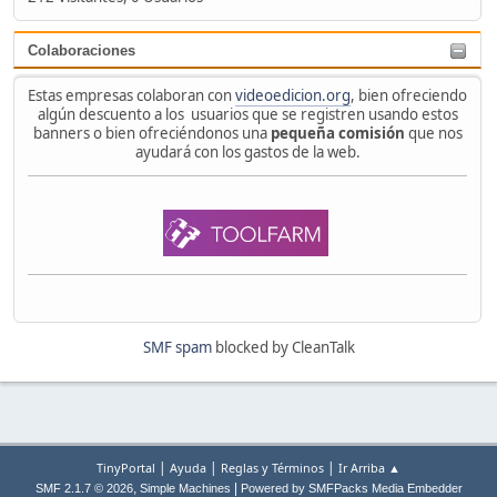
Colaboraciones
Estas empresas colaboran con
videoedicion.org
, bien ofreciendo
algún descuento a los usuarios que se registren usando estos
banners o bien ofreciéndonos una
pequeña comisión
que nos
ayudará con los gastos de la web.
SMF spam
blocked by CleanTalk
|
|
|
TinyPortal
Ayuda
Reglas y Términos
Ir Arriba ▲
,
|
SMF 2.1.7 © 2026
Simple Machines
Powered by SMFPacks Media Embedder