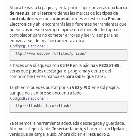
Ahora te vas a la página y en la parte superior verás una
barra
de menús
, en el
tercer
o tienes las marcas de los
tipos de
controladores
en un
submenú
, eliges en este caso
Phison
Electronics
y ahí encontrarás las diferentes herramientas que
puedes usar eso sí siempre fijarse en el modelo del topo de
controlador para no cometer errores y leer y leer para no
equivocarse, de una herramienta a otra.
Código
[Seleccionar]
http://www.usbdev.ru/files/phison/
si haces una búsqueda con
Ctrl+F
en la página y
PS2251-39
,
verás que puedes descargar el programa y dentro del
comprimible tienes manuales para saber que hacer.
También lo puedes buscar por su
VID y PID
en está página,
aunque no siempre se encuentra todo
Código
[Seleccionar]
http://flashboot.ru/iflash/
Ya tenemos la herramienta adecuada descargada y guardada.
Abrimos el ejecutable.
Insertar la usb
, y hacer clic en
Update,
verás que se carga la usb. Ahora clic en el
recuadro 2
.