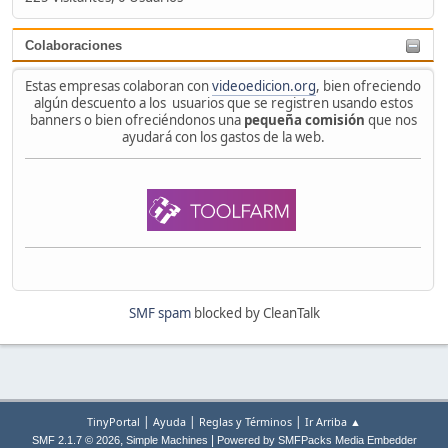
Colaboraciones
Estas empresas colaboran con
videoedicion.org
, bien ofreciendo
algún descuento a los usuarios que se registren usando estos
banners o bien ofreciéndonos una
pequeña comisión
que nos
ayudará con los gastos de la web.
SMF spam
blocked by CleanTalk
|
|
|
TinyPortal
Ayuda
Reglas y Términos
Ir Arriba ▲
,
|
SMF 2.1.7 © 2026
Simple Machines
Powered by SMFPacks Media Embedder