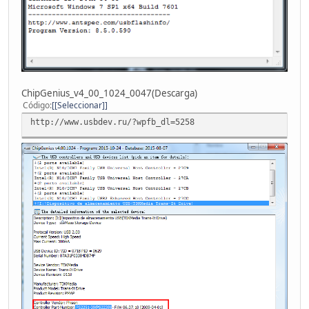
ChipGenius_v4_00_1024_0047(Descarga)
Código
[Seleccionar]
http://www.usbdev.ru/?wpfb_dl=5258