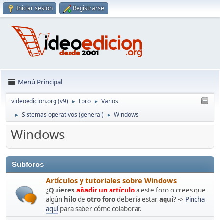
Iniciar sesión
Registrarse
Menú Principal
videoedicion.org (v9)
Foro
Varios
►
►
Sistemas operativos (general)
Windows
►
►
Windows
Subforos
Artículos y tutoriales sobre Windows
¿
Quieres
añadir un artículo
a este foro o crees que
algún
hilo
de
otro foro
debería estar
aquí
? ->
Pincha
aquí
para saber cómo colaborar.