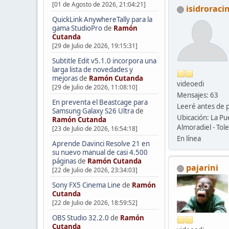
[01 de Agosto de 2026, 21:04:21]
isidroraci
QuickLink AnywhereTally para la
gama StudioPro
de
Ramón
Cutanda
[29 de Julio de 2026, 19:15:31]
Subtitle Edit v5.1.0 incorpora una
larga lista de novedades y
mejoras
de
Ramón Cutanda
videoedi
[29 de Julio de 2026, 11:08:10]
Mensajes: 63
En preventa el Beastcage para
Leeré antes de 
Samsung Galaxy S26 Ultra
de
Ubicación: La Pu
Ramón Cutanda
Almoradiel - Tol
[23 de Julio de 2026, 16:54:18]
En línea
Aprende Davinci Resolve 21 en
su nuevo manual de casi 4.500
páginas
de
Ramón Cutanda
pajarini
[22 de Julio de 2026, 23:34:03]
Sony FX5 Cinema Line
de
Ramón
Cutanda
[22 de Julio de 2026, 18:59:52]
OBS Studio 32.2.0
de
Ramón
Cutanda