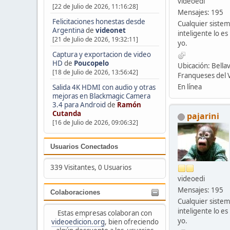
videoedi
[22 de Julio de 2026, 11:16:28]
Mensajes: 195
Felicitaciones honestas desde
Cualquier siste
Argentina
de
videonet
inteligente lo e
[21 de Julio de 2026, 19:32:11]
yo.
Captura y exportacion de video
HD
de
Poucopelo
Ubicación: Bellav
[18 de Julio de 2026, 13:56:42]
Franqueses del V
En línea
Salida 4K HDMI con audio y otras
mejoras en Blackmagic Camera
3.4 para Android
de
Ramón
Cutanda
pajarini
[16 de Julio de 2026, 09:06:32]
Usuarios Conectados
339 Visitantes, 0 Usuarios
videoedi
Mensajes: 195
Colaboraciones
Cualquier siste
inteligente lo e
Estas empresas colaboran con
yo.
videoedicion.org
, bien ofreciendo