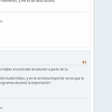
 momento, y me es de difícil acceso.
os.
#5
o haber encontrado la solución a parte de tu
ción Audio/Video, y en la ventana Importar veras que la
togramas durante la importación".
os.