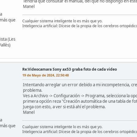
Tendría que consultar el manual, del que no dispongo en este
Manel
ma
s más que
Cualquier sistema inteligente lo es más que yo.
Inteligencia artificial: Dícese de la propia de los cerebros ortopédic
ista (Les
allès)
Re:Videocamara Sony ax53 graba foto de cada video
19 de Mayo de 2024, 22:50:48
Intentando arreglar un error debido a mi incompetencia, cre
problema.
Ves a Archivo -> Configuración -> Programa, selecciona la op
primera opción reza "Creación automática de una tabla de fo
Juega con esto, a ver si está ahí el problema.
Manel
ma
s más que
Cualquier sistema inteligente lo es más que yo.
Inteligencia artificial: Dícese de la propia de los cerebros ortopédic