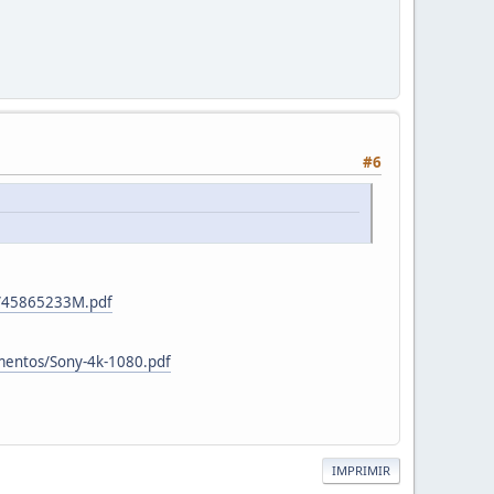
#6
86/45865233M.pdf
umentos/Sony-4k-1080.pdf
IMPRIMIR