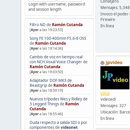
Consejero
Login with username, password
Mensajes: 5,348
and session length
Invoco el poder 
Firewire
Filtro ND
de
Ramón Cutanda
En línea
[
Ayer
a las 19:23:53]
Sony FE 100-400mm F5.6-8 OSS
de
Ramón Cutanda
[
Ayer
a las 19:14:36]
Cambio de voz en tiempo real
con NCH Voxal Voice Changer
de
jpvideo
Ramón Cutanda
[
Ayer
a las 19:03:50]
Adaptador DOF MK3 de
Beastgrip
de
Ramón Cutanda
[
Ayer
a las 18:59:19]
Nuevos trípodes Wes y Ridley de
videoedi
3 Legged Things
de
Ramón
Mensajes: 327
Cutanda
Ubicación: Barc
[
Ayer
a las 18:55:46]
En línea
Duda respecto a salida SDI o por
componentes
de
videonet