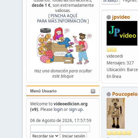
Páginas
IR ABAJO
desde 1 €
, son extremadamente
valiosas.
[
PINCHA AQUÍ
jpvideo
PARA MÁS INFORMACIÓN
]
videoedi
Mensajes: 327
Ubicación: Barc
Haz una donación para ocultar
este bloque
En línea
Menú Usuario
Poucopelo
Welcome to
videoedicion.org
(v9)
. Please
login
or
sign up
.
06 de Agosto de 2026, 17:57:59