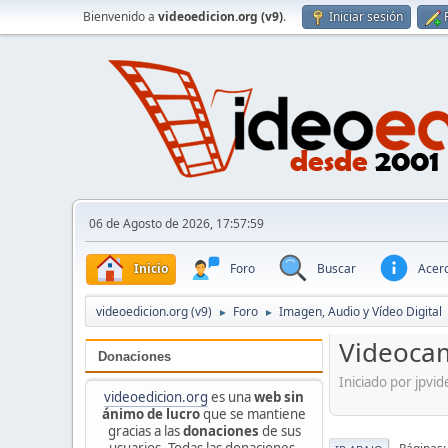
Bienvenido a
videoedicion.org (v9)
.
Iniciar sesión
06 de Agosto de 2026, 17:57:59
Inicio
Foro
Buscar
Acerc
videoedicion.org (v9)
Foro
Imagen, Audio y Vídeo Digital
►
►
Videocam
Donaciones
Iniciado por jpvi
videoedicion.org
es una
web sin
ánimo de lucro
que se mantiene
gracias a las
donaciones
de sus
usuarios. Todas las donaciones,