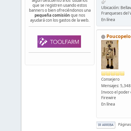
algún descuento a los usuarios
que se registren usando estos
Ubicación: Bellav
banners o bien ofreciéndonos una
Franqueses del V
pequeña comisión
que nos
En línea
ayudará con los gastos de la web.
Poucopelo
Consejero
Mensajes: 5,348
Invoco el poder 
Firewire
En línea
Páginas
IR ARRIBA