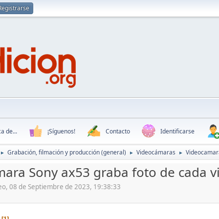
Registrarse
a de...
¡Síguenos!
Contacto
Identificarse
Grabación, filmación y producción (general)
Videocámaras
Videocamara
►
►
►
ara Sony ax53 graba foto de cada v
deo, 08 de Septiembre de 2023, 19:38:33