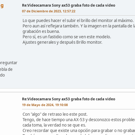
ng
Re:Videocamara Sony ax53 graba foto de cada video
07 de Diciembre de 2023, 12:57:22
Lo que puedes hacer el subir el brillo del monitor al máximo.
Pero aun así reflejara también. Y la imagen en la pantalla de 
grabación es buena.
Pero sí, es un fastidio como se ven este modelo.
Ajustes generales y después Brillo monitor.
preguntar
ebla de
edo
Re:Videocamara Sony ax53 graba foto de cada video
19 de Mayo de 2024, 19:10:08
Con "algo" de retraso leo este post.
Tengo, de hace tiempo una AX-53 y desconozco estos problemas.
cada toma, la verdad no se que es.
Creo recordar que existe una opción para grabar o no grabar