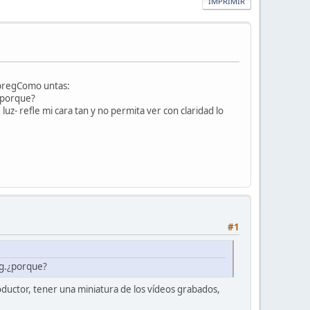
IMPRIMIR
 pregComo untas:
¿porque?
uz- refle mi cara tan y no permita ver con claridad lo
#1
g.¿porque?
uctor, tener una miniatura de los vídeos grabados,