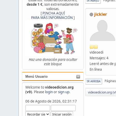
Páginas
IR ABAJO
desde 1 €
, son extremadamente
valiosas.
[
PINCHA AQUÍ
jickler
PARA MÁS INFORMACIÓN
]
videoedi
Mensajes: 4
Haz una donación para ocultar
Leeré antes de 
este bloque
En línea
Menú Usuario
Páginas
IR ARRIBA
Welcome to
videoedicion.org
(v9)
. Please
login
or
sign up
.
videoedicion.org (v
06 de Agosto de 2026, 02:31:17