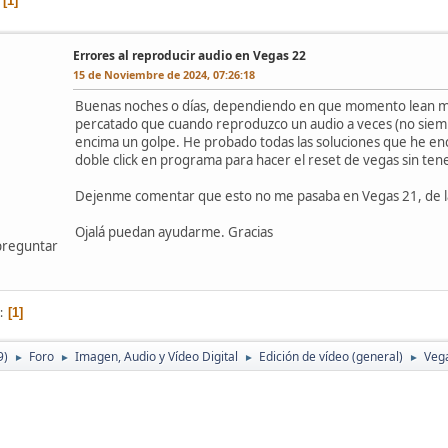
1
Errores al reproducir audio en Vegas 22
15 de Noviembre de 2024, 07:26:18
Buenas noches o días, dependiendo en que momento lean mi 
percatado que cuando reproduzco un audio a veces (no siemp
encima un golpe. He probado todas las soluciones que he enc
doble click en programa para hacer el reset de vegas sin ten
Dejenme comentar que esto no me pasaba en Vegas 21, de la
Ojalá puedan ayudarme. Gracias
preguntar
1
9)
Foro
Imagen, Audio y Vídeo Digital
Edición de vídeo (general)
Veg
►
►
►
►