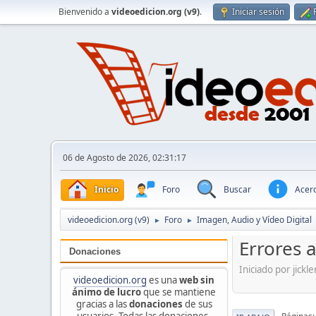
Bienvenido a
videoedicion.org (v9)
.
Iniciar sesión
06 de Agosto de 2026, 02:31:17
Inicio
Foro
Buscar
Acerc
videoedicion.org (v9)
Foro
Imagen, Audio y Vídeo Digital
►
►
Errores 
Donaciones
Iniciado por jick
videoedicion.org
es una
web sin
ánimo de lucro
que se mantiene
gracias a las
donaciones
de sus
usuarios. Todas las donaciones,