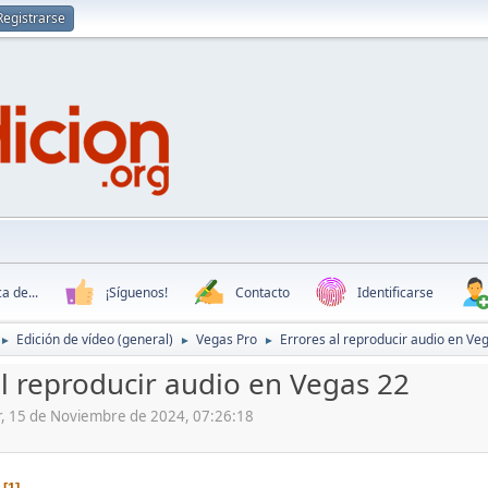
Registrarse
a de...
¡Síguenos!
Contacto
Identificarse
Edición de vídeo (general)
Vegas Pro
Errores al reproducir audio en Ve
►
►
►
al reproducir audio en Vegas 22
ler, 15 de Noviembre de 2024, 07:26:18