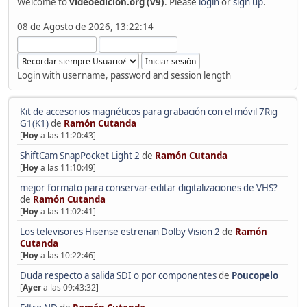
Welcome to
videoedicion.org (v9)
. Please
login
or
sign up
.
08 de Agosto de 2026, 13:22:14
Login with username, password and session length
Kit de accesorios magnéticos para grabación con el móvil 7Rig
G1(K1)
de
Ramón Cutanda
[
Hoy
a las 11:20:43]
ShiftCam SnapPocket Light 2
de
Ramón Cutanda
[
Hoy
a las 11:10:49]
mejor formato para conservar-editar digitalizaciones de VHS?
de
Ramón Cutanda
[
Hoy
a las 11:02:41]
Los televisores Hisense estrenan Dolby Vision 2
de
Ramón
Cutanda
[
Hoy
a las 10:22:46]
Duda respecto a salida SDI o por componentes
de
Poucopelo
[
Ayer
a las 09:43:32]