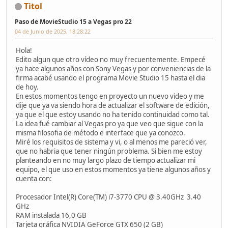
Titol
Paso de MovieStudio 15 a Vegas pro 22
04 de Junio de 2025, 18:28:22
Hola!
Edito algun que otro vídeo no muy frecuentemente. Empecé
ya hace algunos años con Sony Vegas y por conveniencias de la
firma acabé usando el programa Movie Studio 15 hasta el dia
de hoy.
En estos momentos tengo en proyecto un nuevo video y me
dije que ya va siendo hora de actualizar el software de edición,
ya que el que estoy usando no ha tenido continuidad como tal.
La idea fué cambiar al Vegas pro ya que veo que sigue con la
misma filosofia de método e interface que ya conozco.
Miré los requisitos de sistema y vi, o al menos me pareció ver,
que no habria que tener ningún problema. Si bien me estoy
planteando en no muy largo plazo de tiempo actualizar mi
equipo, el que uso en estos momentos ya tiene algunos años y
cuenta con:
Procesador Intel(R) Core(TM) i7-3770 CPU @ 3.40GHz 3.40
GHz
RAM instalada 16,0 GB
Tarjeta gráfica NVIDIA GeForce GTX 650 (2 GB)