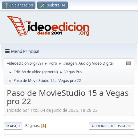
Iniciar sesión
Registrarse
Menú Principal
videoedicion.org (v9)
Foro
Imagen, Audio y Vídeo Digital
►
►
Edición de vídeo (general)
Vegas Pro
►
►
Paso de MovieStudio 15 a Vegas pro 22
►
Paso de MovieStudio 15 a Vegas
pro 22
Iniciado por Titol, 04 de Junio de 2025, 18:28:22
Páginas
1
IR ABAJO
ACCIONES DEL USUARIO