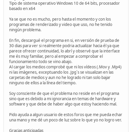
Tipo de sistema operativo Windows 10 de 64 bits, procesador
basado en x64
Ya se que no es mucho, pero hasta el momento y con los
programas de renderizado y video que uso, no he tenido
ningún problema.
En fin, descargué el programa en si, en versión de prueba de
30 dias para ver si realmente podria actualizar hacia él ya que
parece ofrecer continuidad, lo abrí y observé que la interface
me és muy familiar, pero al empezar a comprobar el
funcionamiento todo se vino abajo.
Al cargar los medios comprobé que ni los vídeos (.Mov y .Mp4)
ni las imàgenes, exceptuando los .Jpg`s se visualizan en las
carpetas de medios y aun no he logrado ni tan solo bajar
ninguno de ellos a la línea del tiempo.
Soy consciente de que el problema no reside en el programa
sino que es debido a mi ignorancia en temas de hardware y
software y que debe de haber algo que estoy haciendo mal.
Pido ayuda a algun usuario de estos foros que me pueda echar
una mano y me dé un poco de luz sobre lo que yo no logro ver.
Gracias anticipadas