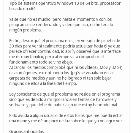
Tipo de sistema operativo Windows 10 de 64 bits, procesador
basado en x64
Ya se que no es mucho, pero hasta el momento y con los
programas de renderizado y video que uso, no he tenido
ningún problema.
En fin, descargué el programa en si, en versión de prueba de
30 dias para ver si realmente podria actualizar hacia él ya que
parece ofrecer continuidad, lo abrí y observé que la interface
me és muy familiar, pero al empezar a comprobar el
funcionamiento todo se vino abajo.
Al cargar los medios comprobé que ni los vídeos (.Mov y .Mp4)
ni las imàgenes, exceptuando los .Jpg`s se visualizan en las
carpetas de medios y aun no he logrado ni tan solo bajar
ninguno de ellos a la línea del tiempo.
Soy consciente de que el problema no reside en el programa
sino que es debido a mi ignorancia en temas de hardware y
software y que debe de haber algo que estoy haciendo mal.
Pido ayuda a algun usuario de estos foros que me pueda echar
una mano y me dé un poco de luz sobre lo que yo no logro ver.
Gracias anticipadas