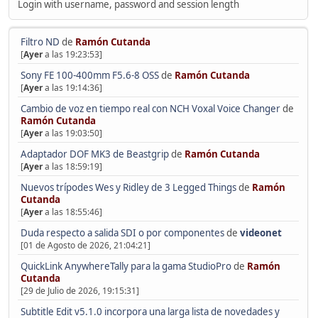
Login with username, password and session length
Filtro ND
de
Ramón Cutanda
[
Ayer
a las 19:23:53]
Sony FE 100-400mm F5.6-8 OSS
de
Ramón Cutanda
[
Ayer
a las 19:14:36]
Cambio de voz en tiempo real con NCH Voxal Voice Changer
de
Ramón Cutanda
[
Ayer
a las 19:03:50]
Adaptador DOF MK3 de Beastgrip
de
Ramón Cutanda
[
Ayer
a las 18:59:19]
Nuevos trípodes Wes y Ridley de 3 Legged Things
de
Ramón
Cutanda
[
Ayer
a las 18:55:46]
Duda respecto a salida SDI o por componentes
de
videonet
[01 de Agosto de 2026, 21:04:21]
QuickLink AnywhereTally para la gama StudioPro
de
Ramón
Cutanda
[29 de Julio de 2026, 19:15:31]
Subtitle Edit v5.1.0 incorpora una larga lista de novedades y