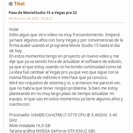
Titol
Paso de MovieStudio 15 a Vegas pro 22
04 de Junio de 2025, 18:28:22
Hola!
Edito algun que otro vídeo no muy frecuentemente. Empecé
ya hace algunos años con Sony Vegas y por conveniencias de la
firma acabé usando el programa Movie Studio 15 hasta el dia
de hoy.
En estos momentos tengo en proyecto un nuevo video y me
dije que ya va siendo hora de actualizar el software de edición,
ya que el que estoy usando no ha tenido continuidad como tal.
La idea fué cambiar al Vegas pro ya que veo que sigue con la
misma filosofia de método e interface que ya conozco.
Miré los requisitos de sistema y vi, o al menos me pareció ver,
que no habria que tener ningún problema. Si bien me estoy
planteando en no muy largo plazo de tiempo actualizar mi
equipo, el que uso en estos momentos ya tiene algunos años y
cuenta con:
Procesador Intel(R) Core(TM) i7-3770 CPU @ 3.40GHz 3.40
GHz
RAM instalada 16,0 GB
Tarjeta gráfica NVIDIA GeForce GTX 650 (2 GB)