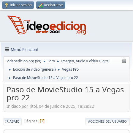
Iniciar sesión
Registrarse
Menú Principal
videoedicion.org (v9)
Foro
Imagen, Audio y Vídeo Digital
►
►
Edición de vídeo (general)
Vegas Pro
►
►
Paso de MovieStudio 15 a Vegas pro 22
►
Paso de MovieStudio 15 a Vegas
pro 22
Iniciado por Titol, 04 de Junio de 2025, 18:28:22
Páginas
1
IR ABAJO
ACCIONES DEL USUARIO