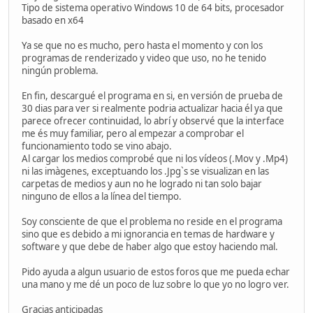
Tipo de sistema operativo Windows 10 de 64 bits, procesador
basado en x64
Ya se que no es mucho, pero hasta el momento y con los
programas de renderizado y video que uso, no he tenido
ningún problema.
En fin, descargué el programa en si, en versión de prueba de
30 dias para ver si realmente podria actualizar hacia él ya que
parece ofrecer continuidad, lo abrí y observé que la interface
me és muy familiar, pero al empezar a comprobar el
funcionamiento todo se vino abajo.
Al cargar los medios comprobé que ni los vídeos (.Mov y .Mp4)
ni las imàgenes, exceptuando los .Jpg`s se visualizan en las
carpetas de medios y aun no he logrado ni tan solo bajar
ninguno de ellos a la línea del tiempo.
Soy consciente de que el problema no reside en el programa
sino que es debido a mi ignorancia en temas de hardware y
software y que debe de haber algo que estoy haciendo mal.
Pido ayuda a algun usuario de estos foros que me pueda echar
una mano y me dé un poco de luz sobre lo que yo no logro ver.
Gracias anticipadas