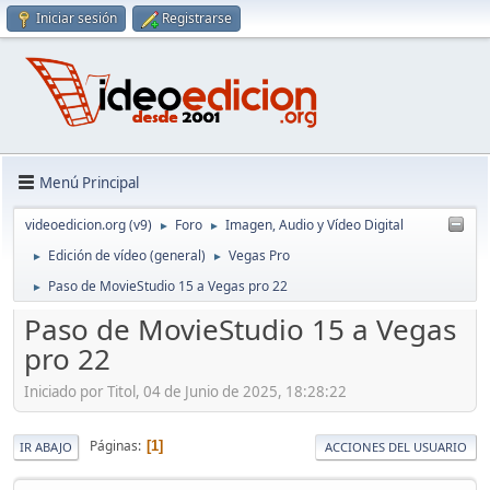
Iniciar sesión
Registrarse
Menú Principal
videoedicion.org (v9)
Foro
Imagen, Audio y Vídeo Digital
►
►
Edición de vídeo (general)
Vegas Pro
►
►
Paso de MovieStudio 15 a Vegas pro 22
►
Paso de MovieStudio 15 a Vegas
pro 22
Iniciado por Titol, 04 de Junio de 2025, 18:28:22
Páginas
1
IR ABAJO
ACCIONES DEL USUARIO