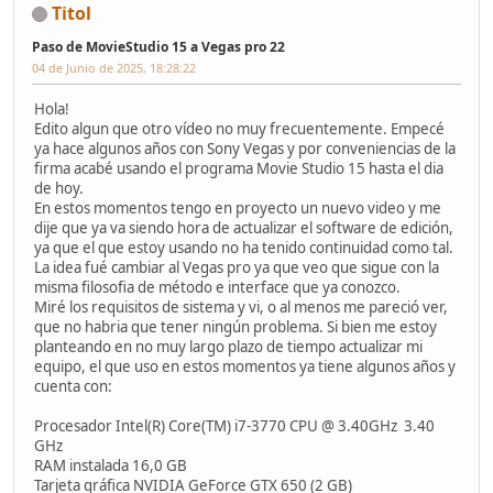
Titol
Paso de MovieStudio 15 a Vegas pro 22
04 de Junio de 2025, 18:28:22
Hola!
Edito algun que otro vídeo no muy frecuentemente. Empecé
ya hace algunos años con Sony Vegas y por conveniencias de la
firma acabé usando el programa Movie Studio 15 hasta el dia
de hoy.
En estos momentos tengo en proyecto un nuevo video y me
dije que ya va siendo hora de actualizar el software de edición,
ya que el que estoy usando no ha tenido continuidad como tal.
La idea fué cambiar al Vegas pro ya que veo que sigue con la
misma filosofia de método e interface que ya conozco.
Miré los requisitos de sistema y vi, o al menos me pareció ver,
que no habria que tener ningún problema. Si bien me estoy
planteando en no muy largo plazo de tiempo actualizar mi
equipo, el que uso en estos momentos ya tiene algunos años y
cuenta con:
Procesador Intel(R) Core(TM) i7-3770 CPU @ 3.40GHz 3.40
GHz
RAM instalada 16,0 GB
Tarjeta gráfica NVIDIA GeForce GTX 650 (2 GB)