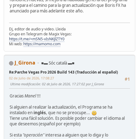
y prepara el camino para la gran actualización que Boris FX ha
anunciado para más adelante este año.
Dj, editor de audio y video. Lleida
Grupo en Telegram de Magix Vegas:
https://t.me/+mSN5-vIsNKJlZTY0
Mi web:
https://mamomo.com
J_Girona
■▬ Sóc català ▬■
Re:Parche Vegas Pro 2026 Build 143 (Traducción al español)
02 de Julio de 2026, 17:08:27
#1
Ultima modificación
: 02 de Julio de 2026, 17:27:02 por J_Girona
Gracias
Manel
!!!
Si alguien al realizar la actualización, el Programa se ha
instalado en
inglés
, que no se preocupe...
Tiene una fácil solución. Es posible poder cambiar el idioma al
que deseemos (español por ejemplo)
Si esta
"operación"
interesa a alguien que lo diga y lo