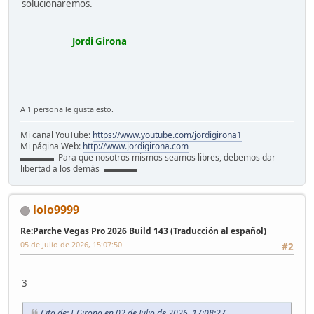
solucionaremos.
Jordi Girona
A 1 persona le gusta esto.
Mi canal YouTube:
https://www.youtube.com/jordigirona1
Mi página Web:
http://www.jordigirona.com
▬▬▬▬ Para que nosotros mismos seamos libres, debemos dar
libertad a los demás ▬▬▬▬
lolo9999
Re:Parche Vegas Pro 2026 Build 143 (Traducción al español)
05 de Julio de 2026, 15:07:50
#2
3
Cita de: J_Girona en 02 de Julio de 2026, 17:08:27