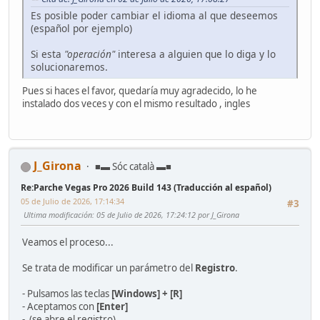
Es posible poder cambiar el idioma al que deseemos
(español por ejemplo)
Si esta
"operación"
interesa a alguien que lo diga y lo
solucionaremos.
Pues si haces el favor, quedaría muy agradecido, lo he
instalado dos veces y con el mismo resultado , ingles
J_Girona
■▬ Sóc català ▬■
Re:Parche Vegas Pro 2026 Build 143 (Traducción al español)
05 de Julio de 2026, 17:14:34
#3
Ultima modificación
: 05 de Julio de 2026, 17:24:12 por J_Girona
Veamos el proceso...
Se trata de modificar un parámetro del
Registro
.
- Pulsamos las teclas
[Windows] + [R]
- Aceptamos con
[Enter]
- (se abre el registro)