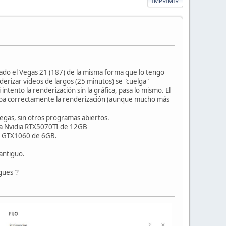
IMPRIMIR
rado el Vegas 21 (187) de la misma forma que lo tengo
erizar vídeos de largos (25 minutos) se "cuelga"
tento la renderización sin la gráfica, pasa lo mismo. El
caba correctamente la renderización (aunque mucho más
egas, sin otros programas abiertos.
ica Nvidia RTX5070TI de 12GB
ia GTX1060 de 6GB.
antiguo.
lgues"?