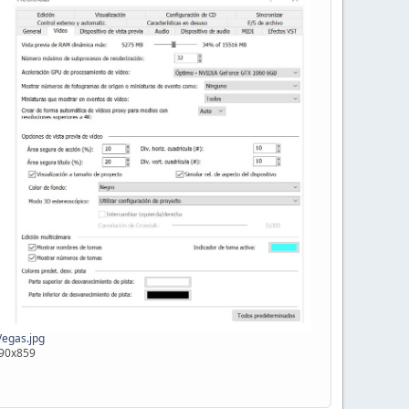
egas.jpg
490x859