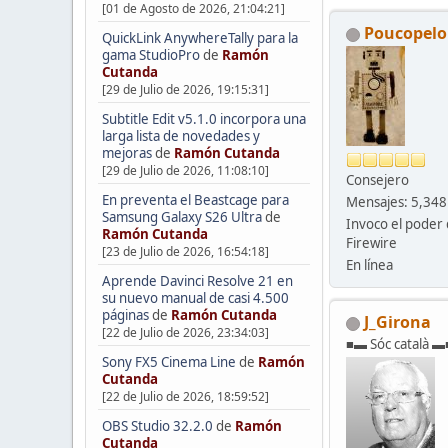
[01 de Agosto de 2026, 21:04:21]
Poucopelo
QuickLink AnywhereTally para la
gama StudioPro
de
Ramón
Cutanda
[29 de Julio de 2026, 19:15:31]
Subtitle Edit v5.1.0 incorpora una
larga lista de novedades y
mejoras
de
Ramón Cutanda
[29 de Julio de 2026, 11:08:10]
Consejero
En preventa el Beastcage para
Mensajes: 5,348
Samsung Galaxy S26 Ultra
de
Invoco el poder 
Ramón Cutanda
Firewire
[23 de Julio de 2026, 16:54:18]
En línea
Aprende Davinci Resolve 21 en
su nuevo manual de casi 4.500
páginas
de
Ramón Cutanda
J_Girona
[22 de Julio de 2026, 23:34:03]
■▬ Sóc català ▬
Sony FX5 Cinema Line
de
Ramón
Cutanda
[22 de Julio de 2026, 18:59:52]
OBS Studio 32.2.0
de
Ramón
Cutanda