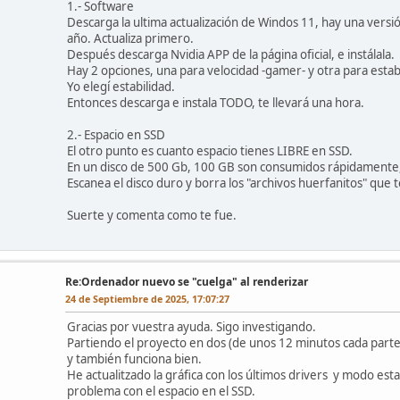
1.- Software
Descarga la ultima actualización de Windos 11, hay una versi
año. Actualiza primero.
Después descarga Nvidia APP de la página oficial, e instálala.
Hay 2 opciones, una para velocidad -gamer- y otra para estabil
Yo elegí estabilidad.
Entonces descarga e instala TODO, te llevará una hora.
2.- Espacio en SSD
El otro punto es cuanto espacio tienes LIBRE en SSD.
En un disco de 500 Gb, 100 GB son consumidos rápidamente, 
Escanea el disco duro y borra los "archivos huerfanitos" que 
Suerte y comenta como te fue.
Re:Ordenador nuevo se "cuelga" al renderizar
24 de Septiembre de 2025, 17:07:27
Gracias por vuestra ayuda. Sigo investigando.
Partiendo el proyecto en dos (de unos 12 minutos cada parte
y también funciona bien.
He actualitzado la gráfica con los últimos drivers y modo es
problema con el espacio en el SSD.