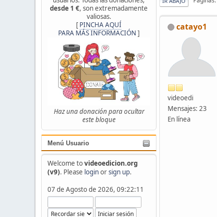
Páginas
IR ABAJO
desde 1 €
, son extremadamente
valiosas.
[
PINCHA AQUÍ
catayo1
PARA MÁS INFORMACIÓN
]
videoedi
Mensajes: 23
Haz una donación para ocultar
En línea
este bloque
Menú Usuario
Welcome to
videoedicion.org
(v9)
. Please
login
or
sign up
.
07 de Agosto de 2026, 09:22:11