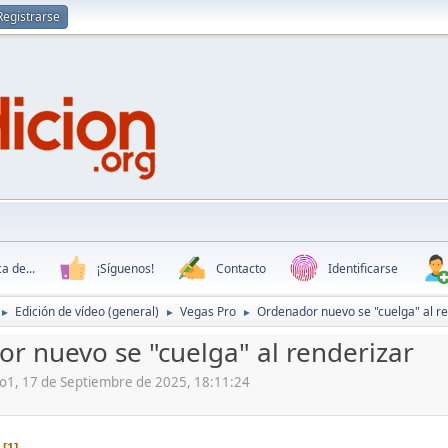
Registrarse
a de...
¡Síguenos!
Contacto
Identificarse
Edición de vídeo (general)
Vegas Pro
Ordenador nuevo se "cuelga" al r
►
►
►
r nuevo se "cuelga" al renderizar
yo1, 17 de Septiembre de 2025, 18:11:24