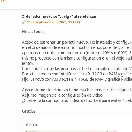
1
Ordenador nuevo se "cuelga" al renderizar
17 de Septiembre de 2025, 18:11:24
Hola a todos,
Acabo de estrenar un portatil nuevo. He instalado y configu
en el ordenador de escritorio mucho menos potente y al rend
aproximadamente a medio camino (entre el 40% y el 60%). Si in
mismo proyecto con la misma configuración el en el viejo a
lento).
Por supuesto que las pruebas las he hecho sólo ejecutando V
Portatil: Lenovo con IntelCore Ultra 9, 32GB de RAM y gráf
Fijo: Lenovo con AMD Ryzen 7, 16GB de RAM y grafica Nvid
Aparentemente el nuevo tiene muchos más recursos que el 
Adjunto imagen de la configuración de video.
¿Cuál sería la configuración ideal del portatil para evitar "cue
Gracias.