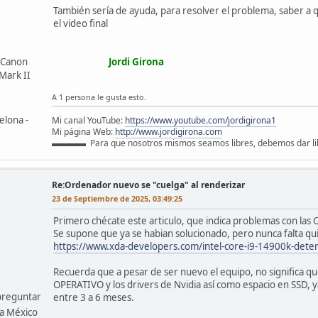
También sería de ayuda, para resolver el problema, saber a
el video final
 Canon
Jordi Girona
Mark II
A 1 persona le gusta esto.
elona -
Mi canal YouTube:
https://www.youtube.com/jordigirona1
Mi página Web:
http://www.jordigirona.com
▬▬▬▬ Para que nosotros mismos seamos libres, debemos dar 
D
Re:Ordenador nuevo se "cuelga" al renderizar
23 de Septiembre de 2025, 03:49:25
Primero chécate este articulo, que indica problemas con las C
Se supone que ya se habian solucionado, pero nunca falta q
https://www.xda-developers.com/intel-core-i9-14900k-deter
Recuerda que a pesar de ser nuevo el equipo, no significa q
OPERATIVO y los drivers de Nvidia así como espacio en SSD, ya
preguntar
entre 3 a 6 meses.
la México