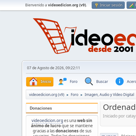
Bienvenido a
videoedicion.org (v9)
.
Iniciar sesión
07 de Agosto de 2026, 09:22:11
Inicio
Foro
Buscar
Acerc
videoedicion.org (v9)
Foro
Imagen, Audio y Vídeo Digital
►
►
Ordenado
Donaciones
Iniciado por cata
videoedicion.org
es una
web sin
ánimo de lucro
que se mantiene
gracias a las
donaciones
de sus
usuarios. Todas las donaciones,