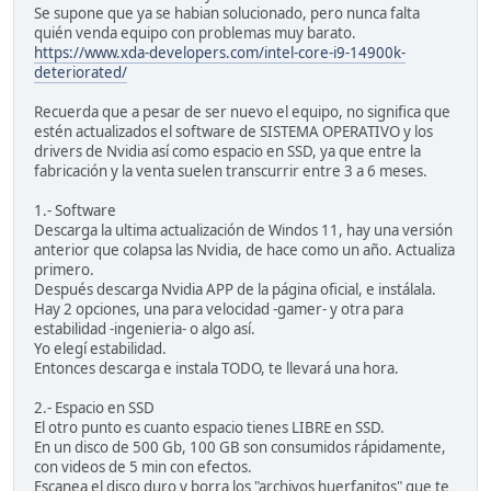
Se supone que ya se habian solucionado, pero nunca falta
quién venda equipo con problemas muy barato.
https://www.xda-developers.com/intel-core-i9-14900k-
deteriorated/
Recuerda que a pesar de ser nuevo el equipo, no significa que
estén actualizados el software de SISTEMA OPERATIVO y los
drivers de Nvidia así como espacio en SSD, ya que entre la
fabricación y la venta suelen transcurrir entre 3 a 6 meses.
1.- Software
Descarga la ultima actualización de Windos 11, hay una versión
anterior que colapsa las Nvidia, de hace como un año. Actualiza
primero.
Después descarga Nvidia APP de la página oficial, e instálala.
Hay 2 opciones, una para velocidad -gamer- y otra para
estabilidad -ingenieria- o algo así.
Yo elegí estabilidad.
Entonces descarga e instala TODO, te llevará una hora.
2.- Espacio en SSD
El otro punto es cuanto espacio tienes LIBRE en SSD.
En un disco de 500 Gb, 100 GB son consumidos rápidamente,
con videos de 5 min con efectos.
Escanea el disco duro y borra los "archivos huerfanitos" que te