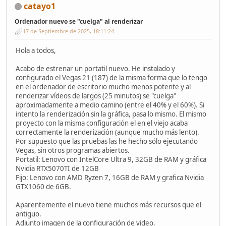
catayo1
Ordenador nuevo se "cuelga" al renderizar
17 de Septiembre de 2025, 18:11:24
Hola a todos,
Acabo de estrenar un portatil nuevo. He instalado y
configurado el Vegas 21 (187) de la misma forma que lo tengo
en el ordenador de escritorio mucho menos potente y al
renderizar vídeos de largos (25 minutos) se "cuelga"
aproximadamente a medio camino (entre el 40% y el 60%). Si
intento la renderización sin la gráfica, pasa lo mismo. El mismo
proyecto con la misma configuración el en el viejo acaba
correctamente la renderización (aunque mucho más lento).
Por supuesto que las pruebas las he hecho sólo ejecutando
Vegas, sin otros programas abiertos.
Portatil: Lenovo con IntelCore Ultra 9, 32GB de RAM y gráfica
Nvidia RTX5070TI de 12GB
Fijo: Lenovo con AMD Ryzen 7, 16GB de RAM y grafica Nvidia
GTX1060 de 6GB.
Aparentemente el nuevo tiene muchos más recursos que el
antiguo.
Adjunto imagen de la configuración de video.