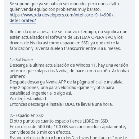
Se supone que ya se habian solucionado, pero nunca falta
quién venda equipo con problemas muy barato.
https://www.xda-developers.com/intel-core-i9-14900k-
deteriorated/
Recuerda que a pesar de ser nuevo el equipo, no significa que
estén actualizados el software de SISTEMA OPERATIVO y los
drivers de Nvidia así como espacio en SSD, ya que entre la
fabricación y la venta suelen transcurrir entre 3 a 6 meses.
1.- Software
Descarga la ultima actualización de Windos 11, hay una versión
anterior que colapsa las Nvidia, de hace como un año. Actualiza
primero.
Después descarga Nvidia APP de la página oficial, e instálala.
Hay 2 opciones, una para velocidad -gamer- y otra para
estabilidad -ingenieria- o algo así.
Yo elegí estabilidad.
Entonces descarga e instala TODO, te llevará una hora.
2.- Espacio en SSD
El otro punto es cuanto espacio tienes LIBRE en SSD.
En un disco de 500 Gb, 100 GB son consumidos rápidamente,
con videos de 5 min con efectos.
Escanea el disco duro y borra los "archivos huerfanitos" que te