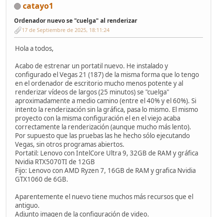
catayo1
Ordenador nuevo se "cuelga" al renderizar
17 de Septiembre de 2025, 18:11:24
Hola a todos,
Acabo de estrenar un portatil nuevo. He instalado y
configurado el Vegas 21 (187) de la misma forma que lo tengo
en el ordenador de escritorio mucho menos potente y al
renderizar vídeos de largos (25 minutos) se "cuelga"
aproximadamente a medio camino (entre el 40% y el 60%). Si
intento la renderización sin la gráfica, pasa lo mismo. El mismo
proyecto con la misma configuración el en el viejo acaba
correctamente la renderización (aunque mucho más lento).
Por supuesto que las pruebas las he hecho sólo ejecutando
Vegas, sin otros programas abiertos.
Portatil: Lenovo con IntelCore Ultra 9, 32GB de RAM y gráfica
Nvidia RTX5070TI de 12GB
Fijo: Lenovo con AMD Ryzen 7, 16GB de RAM y grafica Nvidia
GTX1060 de 6GB.
Aparentemente el nuevo tiene muchos más recursos que el
antiguo.
Adjunto imagen de la configuración de video.