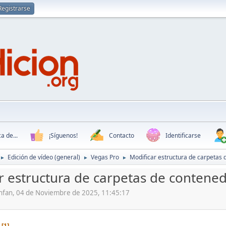
Registrarse
a de...
¡Síguenos!
Contacto
Identificarse
Edición de vídeo (general)
Vegas Pro
Modificar estructura de carpetas
►
►
►
r estructura de carpetas de contene
Finfan, 04 de Noviembre de 2025, 11:45:17