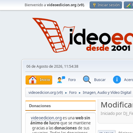
Bienvenido a
videoedicion.org (v9)
.
Iniciar sesión
06 de Agosto de 2026, 11:54:38
Inicio
Foro
Buscar
Acerc
videoedicion.org (v9)
Foro
Imagen, Audio y Vídeo Digital
►
►
Modifica
Donaciones
Iniciado por DJ_
videoedicion.org
es una
web sin
ánimo de lucro
que se mantiene
gracias a las
donaciones
de sus
usuarios. Todas las donaciones,