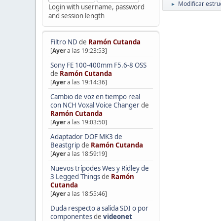
Modificar estr
►
Login with username, password
and session length
Filtro ND
de
Ramón Cutanda
[
Ayer
a las 19:23:53]
Sony FE 100-400mm F5.6-8 OSS
de
Ramón Cutanda
[
Ayer
a las 19:14:36]
Cambio de voz en tiempo real
con NCH Voxal Voice Changer
de
Ramón Cutanda
[
Ayer
a las 19:03:50]
Adaptador DOF MK3 de
Beastgrip
de
Ramón Cutanda
[
Ayer
a las 18:59:19]
Nuevos trípodes Wes y Ridley de
3 Legged Things
de
Ramón
Cutanda
[
Ayer
a las 18:55:46]
Duda respecto a salida SDI o por
componentes
de
videonet