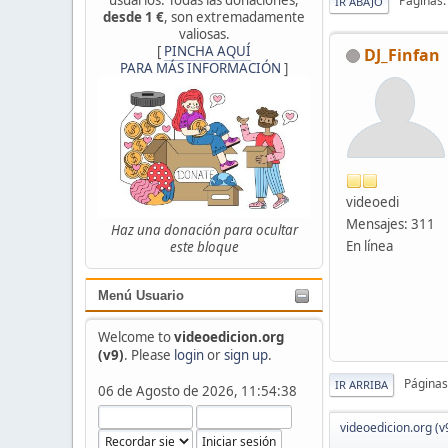
Páginas
IR ABAJO
desde 1 €
, son extremadamente
valiosas.
[
PINCHA AQUÍ
DJ_Finfan
PARA MÁS INFORMACIÓN
]
videoedi
Mensajes: 311
Haz una donación para ocultar
En línea
este bloque
Menú Usuario
Welcome to
videoedicion.org
(v9)
. Please
login
or
sign up
.
Páginas
IR ARRIBA
06 de Agosto de 2026, 11:54:38
videoedicion.org (v