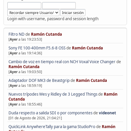
Login with username, password and session length
Filtro ND
de
Ramón Cutanda
[
Ayer
a las 19:23:53]
Sony FE 100-400mm F5.6-8 OSS
de
Ramón Cutanda
[
Ayer
a las 19:14:36]
Cambio de voz en tiempo real con NCH Voxal Voice Changer
de
Ramón Cutanda
[
Ayer
a las 19:03:50]
Adaptador DOF MK3 de Beastgrip
de
Ramón Cutanda
[
Ayer
a las 18:59:19]
Nuevos trípodes Wes y Ridley de 3 Legged Things
de
Ramón
Cutanda
[
Ayer
a las 18:55:46]
Duda respecto a salida SDI o por componentes
de
videonet
[01 de Agosto de 2026, 21:04:21]
QuickLink AnywhereTally para la gama StudioPro
de
Ramón