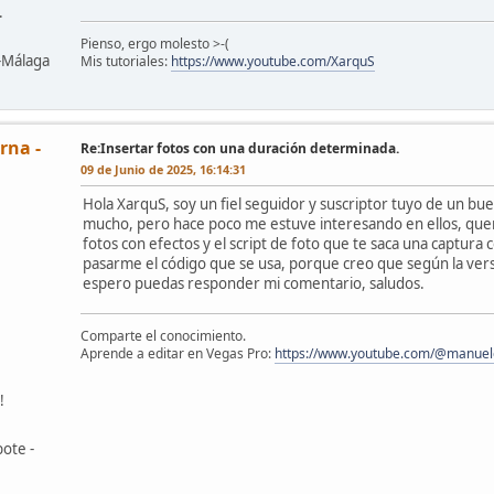
.
Pienso, ergo molesto >-(
z-Málaga
Mis tutoriales:
https://www.youtube.com/XarquS
rna -
Re:Insertar fotos con una duración determinada.
09 de Junio de 2025, 16:14:31
Hola XarquS, soy un fiel seguidor y suscriptor tuyo de un bu
mucho, pero hace poco me estuve interesando en ellos, querí
fotos con efectos y el script de foto que te saca una captur
pasarme el código que se usa, porque creo que según la vers
espero puedas responder mi comentario, saludos.
Comparte el conocimiento.
Aprende a editar en Vegas Pro:
https://www.youtube.com/@manuele
!
ote -