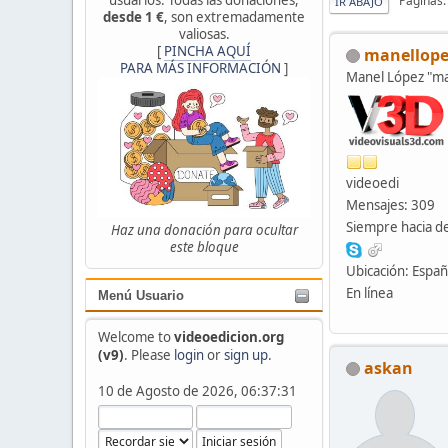
Páginas
IR ABAJO
desde 1 €
, son extremadamente
valiosas.
[
PINCHA AQUÍ
manellope
PARA MÁS INFORMACIÓN
]
Manel López "
videoedi
Mensajes: 309
Siempre hacia de
Haz una donación para ocultar
este bloque
Ubicación: Espa
En línea
Menú Usuario
Welcome to
videoedicion.org
(v9)
. Please
login
or
sign up
.
askan
10 de Agosto de 2026, 06:37:31