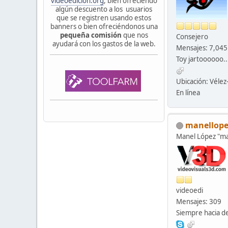
videoedicion.org
, bien ofreciendo
algún descuento a los usuarios
que se registren usando estos
banners o bien ofreciéndonos una
pequeña comisión
que nos
Consejero
ayudará con los gastos de la web.
Mensajes: 7,045
Toy jartoooooo..
Ubicación: Véle
En línea
manellope
Manel López "
videoedi
Mensajes: 309
Siempre hacia de