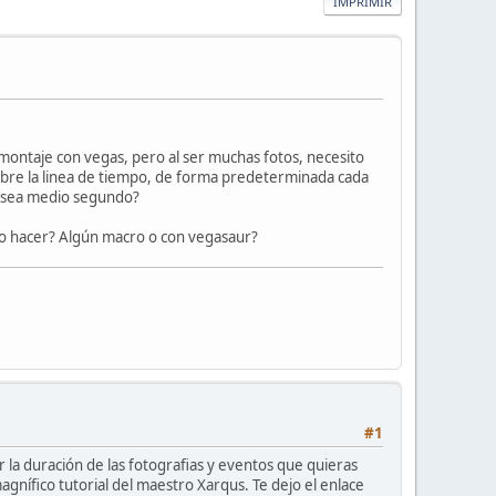
IMPRIMIR
 montaje con vegas, pero al ser muchas fotos, necesito
obre la linea de tiempo, de forma predeterminada cada
ue sea medio segundo?
do hacer? Algún macro o con vegasaur?
#1
la duración de las fotografias y eventos que quieras
magnífico tutorial del maestro Xarqus. Te dejo el enlace