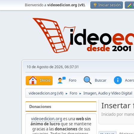
Bienvenido a
videoedicion.org (v9)
.
Iniciar sesión
10 de Agosto de 2026, 06:37:31
Inicio
Foro
Buscar
Acerc
videoedicion.org (v9)
Foro
Imagen, Audio y Vídeo Digital
►
►
Insertar
Donaciones
Iniciado por man
videoedicion.org
es una
web sin
ánimo de lucro
que se mantiene
gracias a las
donaciones
de sus
usuarios. Todas las donaciones,