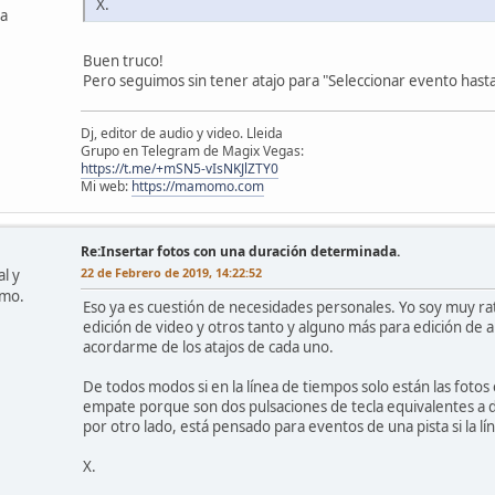
X.
ña
Buen truco!
Pero seguimos sin tener atajo para "Seleccionar evento hasta e
Dj, editor de audio y video. Lleida
Grupo en Telegram de Magix Vegas:
https://t.me/+mSN5-vIsNKJlZTY0
Mi web:
https://mamomo.com
Re:Insertar fotos con una duración determinada.
22 de Febrero de 2019, 14:22:52
l y
omo.
Eso ya es cuestión de necesidades personales. Yo soy muy 
edición de video y otros tanto y alguno más para edición de 
acordarme de los atajos de cada uno.
De todos modos si en la línea de tiempos solo están las fotos
empate porque son dos pulsaciones de tecla equivalentes a dos
por otro lado, está pensado para eventos de una pista si la l
X.