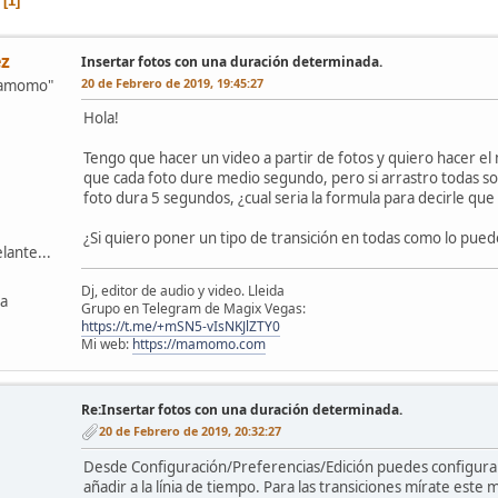
1
z
Insertar fotos con una duración determinada.
20 de Febrero de 2019, 19:45:27
mamomo"
Hola!
Tengo que hacer un video a partir de fotos y quiero hacer el
que cada foto dure medio segundo, pero si arrastro todas s
foto dura 5 segundos, ¿cual seria la formula para decirle q
¿Si quiero poner un tipo de transición en todas como lo pue
lante...
Dj, editor de audio y video. Lleida
ña
Grupo en Telegram de Magix Vegas:
https://t.me/+mSN5-vIsNKJlZTY0
Mi web:
https://mamomo.com
Re:Insertar fotos con una duración determinada.
20 de Febrero de 2019, 20:32:27
Desde Configuración/Preferencias/Edición puedes configurar 
añadir a la línia de tiempo. Para las transiciones mírate este 