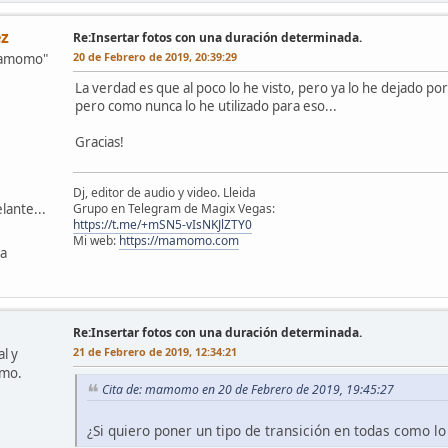
z
Re:Insertar fotos con una duración determinada.
20 de Febrero de 2019, 20:39:29
mamomo"
La verdad es que al poco lo he visto, pero ya lo he dejado po
pero como nunca lo he utilizado para eso...
Gracias!
Dj, editor de audio y video. Lleida
Grupo en Telegram de Magix Vegas:
lante...
https://t.me/+mSN5-vIsNKJlZTY0
Mi web:
https://mamomo.com
ña
Re:Insertar fotos con una duración determinada.
21 de Febrero de 2019, 12:34:21
l y
omo.
Cita de: mamomo en 20 de Febrero de 2019, 19:45:27
¿Si quiero poner un tipo de transición en todas como 