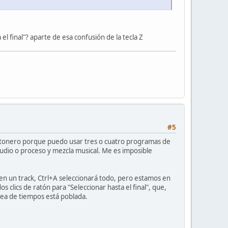
l final"? aparte de esa confusión de la tecla Z
#5
ratonero porque puedo usar tres o cuatro programas de
audio o proceso y mezcla musical. Me es imposible
 en un track, Ctrl+A seleccionará todo, pero estamos en
 clics de ratón para "Seleccionar hasta el final", que,
ínea de tiempos está poblada.