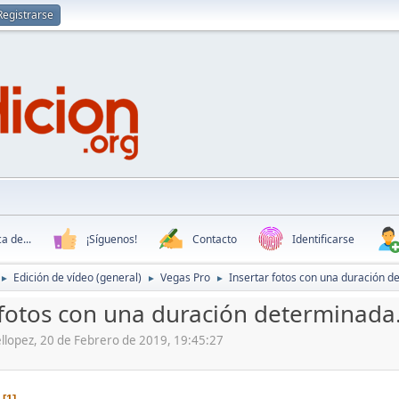
Registrarse
a de...
¡Síguenos!
Contacto
Identificarse
Edición de vídeo (general)
Vegas Pro
Insertar fotos con una duración d
►
►
►
 fotos con una duración determinada
ellopez, 20 de Febrero de 2019, 19:45:27