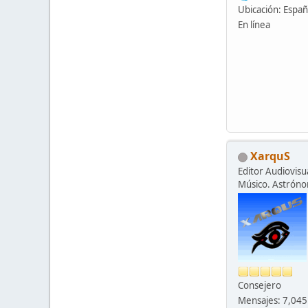
Ubicación: Espa
En línea
XarquS
Editor Audiovisua
Músico. Astrón
Consejero
Mensajes: 7,045