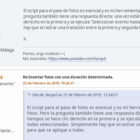
El script para el pase de fotos es esencial y es mi herramien
pregunta también tiene una respuesta directa: una vez están t
derecho en la primera y se ejecuta "Seleccionar evento hasta
hay que arrastrar una transición entre la primera y segunda 
.
X.
z-Málaga
Pienso, ergo molesto >-(
Mis tutoriales:
https://www.youtube.com/XarquS
z
Re:Insertar fotos con una duración determinada.
22 de Febrero de 2019, 10:26:27
mamomo"
Cita de: XarquS en 21 de Febrero de 2019, 12:34:21
El script para el pase de fotos es esencial y es mi he
fotos. Pero la pregunta también tiene una respuesta dir
tiempos se hace clic derecho en la primera y se ejecuta
todas seleccionadas. Simplemente hay que arrastrar un
para que se aplique a todas.
lante...