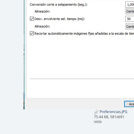
Preferencias.JPG
75.44 kB, 581x691
visto