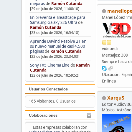
mejoras
de
Ramón Cutanda
[29 de Julio de 2026, 11:08:10]
manellope
En preventa el Beastcage para
Manel López "
Samsung Galaxy S26 Ultra
de
Ramón Cutanda
[23 de Julio de 2026, 16:54:18]
Aprende Davinci Resolve 21 en
su nuevo manual de casi 4.500
videoedi
páginas
de
Ramón Cutanda
Mensajes: 309
[22 de Julio de 2026, 23:34:03]
Siempre hacia de
Sony FX5 Cinema Line
de
Ramón
Cutanda
Ubicación: Espa
[22 de Julio de 2026, 18:59:52]
En línea
Usuarios Conectados
XarquS
165 Visitantes, 0 Usuarios
Editor Audiovisua
Músico. Astrón
Colaboraciones
Estas empresas colaboran con