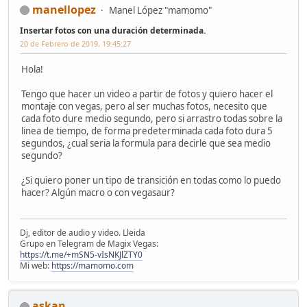
manellopez
Manel López "mamomo"
Insertar fotos con una duración determinada.
20 de Febrero de 2019, 19:45:27
Hola!
Tengo que hacer un video a partir de fotos y quiero hacer el
montaje con vegas, pero al ser muchas fotos, necesito que
cada foto dure medio segundo, pero si arrastro todas sobre la
linea de tiempo, de forma predeterminada cada foto dura 5
segundos, ¿cual seria la formula para decirle que sea medio
segundo?
¿Si quiero poner un tipo de transición en todas como lo puedo
hacer? Algún macro o con vegasaur?
Dj, editor de audio y video. Lleida
Grupo en Telegram de Magix Vegas:
https://t.me/+mSN5-vIsNKJlZTY0
Mi web:
https://mamomo.com
askan