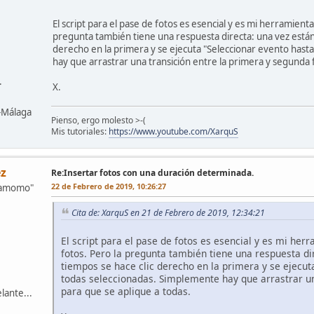
El script para el pase de fotos es esencial y es mi herramien
pregunta también tiene una respuesta directa: una vez están t
derecho en la primera y se ejecuta "Seleccionar evento hasta
hay que arrastrar una transición entre la primera y segunda 
.
X.
z-Málaga
Pienso, ergo molesto >-(
Mis tutoriales:
https://www.youtube.com/XarquS
z
Re:Insertar fotos con una duración determinada.
22 de Febrero de 2019, 10:26:27
mamomo"
Cita de: XarquS en 21 de Febrero de 2019, 12:34:21
El script para el pase de fotos es esencial y es mi he
fotos. Pero la pregunta también tiene una respuesta dir
tiempos se hace clic derecho en la primera y se ejecuta
todas seleccionadas. Simplemente hay que arrastrar un
para que se aplique a todas.
lante...