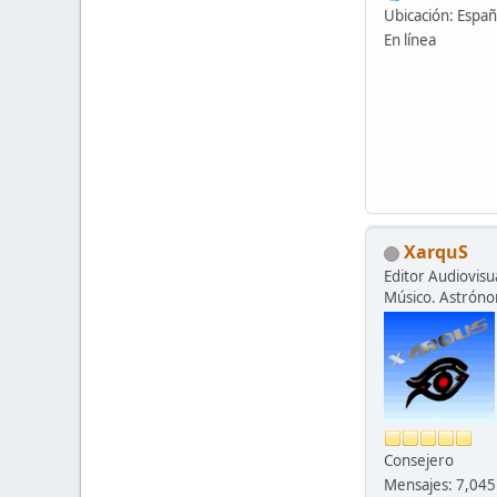
Ubicación: Espa
En línea
XarquS
Editor Audiovisua
Músico. Astrón
Consejero
Mensajes: 7,045