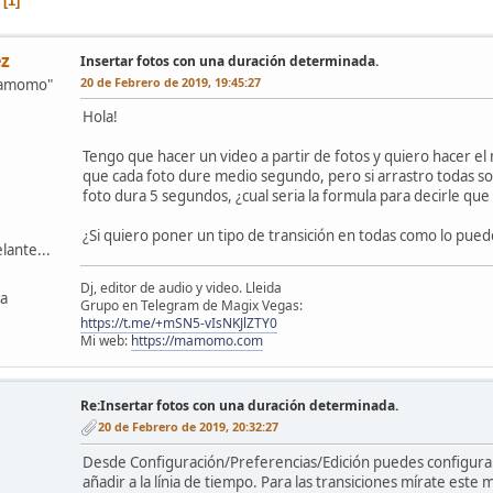
1
z
Insertar fotos con una duración determinada.
20 de Febrero de 2019, 19:45:27
mamomo"
Hola!
Tengo que hacer un video a partir de fotos y quiero hacer el
que cada foto dure medio segundo, pero si arrastro todas s
foto dura 5 segundos, ¿cual seria la formula para decirle q
¿Si quiero poner un tipo de transición en todas como lo pue
lante...
Dj, editor de audio y video. Lleida
ña
Grupo en Telegram de Magix Vegas:
https://t.me/+mSN5-vIsNKJlZTY0
Mi web:
https://mamomo.com
Re:Insertar fotos con una duración determinada.
20 de Febrero de 2019, 20:32:27
Desde Configuración/Preferencias/Edición puedes configurar 
añadir a la línia de tiempo. Para las transiciones mírate este 