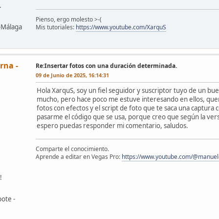
.
Pienso, ergo molesto >-(
z-Málaga
Mis tutoriales:
https://www.youtube.com/XarquS
rna -
Re:Insertar fotos con una duración determinada.
09 de Junio de 2025, 16:14:31
Hola XarquS, soy un fiel seguidor y suscriptor tuyo de un bu
mucho, pero hace poco me estuve interesando en ellos, querí
fotos con efectos y el script de foto que te saca una captur
pasarme el código que se usa, porque creo que según la vers
espero puedas responder mi comentario, saludos.
Comparte el conocimiento.
Aprende a editar en Vegas Pro:
https://www.youtube.com/@manuele
!
ote -