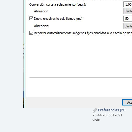
Preferencias.JPG
75.44 kB, 581x691
visto