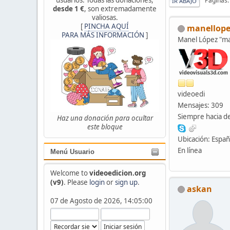
Páginas
IR ABAJO
desde 1 €
, son extremadamente
valiosas.
[
PINCHA AQUÍ
manellope
PARA MÁS INFORMACIÓN
]
Manel López "
videoedi
Mensajes: 309
Siempre hacia de
Haz una donación para ocultar
este bloque
Ubicación: Espa
En línea
Menú Usuario
Welcome to
videoedicion.org
(v9)
. Please
login
or
sign up
.
askan
07 de Agosto de 2026, 14:05:00