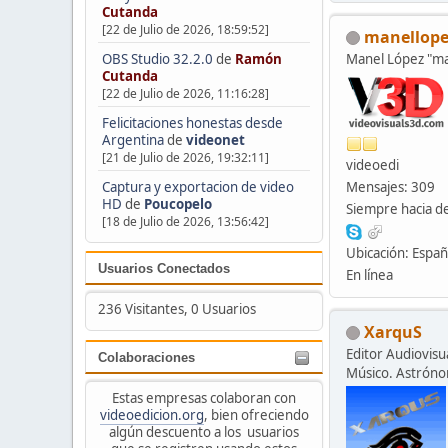
Cutanda
[22 de Julio de 2026, 18:59:52]
manellope
OBS Studio 32.2.0
de
Ramón
Manel López "
Cutanda
[22 de Julio de 2026, 11:16:28]
Felicitaciones honestas desde
Argentina
de
videonet
[21 de Julio de 2026, 19:32:11]
videoedi
Captura y exportacion de video
Mensajes: 309
HD
de
Poucopelo
Siempre hacia de
[18 de Julio de 2026, 13:56:42]
Ubicación: Espa
Usuarios Conectados
En línea
236 Visitantes, 0 Usuarios
XarquS
Editor Audiovisua
Colaboraciones
Músico. Astrón
Estas empresas colaboran con
videoedicion.org
, bien ofreciendo
algún descuento a los usuarios