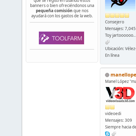
que se registren usando estos
banners o bien ofreciéndonos una
pequeña comisión
que nos
ayudará con los gastos de la web.
Consejero
Mensajes: 7,045
Toy jartoooooo..
Ubicación: Véle
En línea
manellope
Manel López "
videoedi
Mensajes: 309
Siempre hacia de