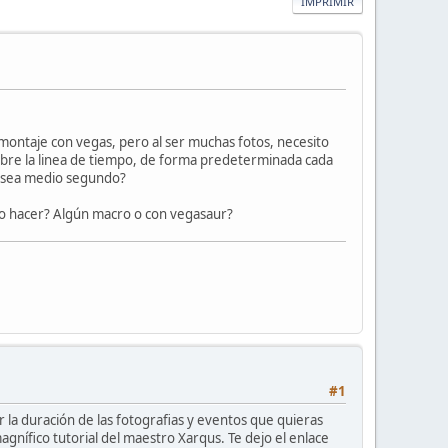
IMPRIMIR
 montaje con vegas, pero al ser muchas fotos, necesito
obre la linea de tiempo, de forma predeterminada cada
ue sea medio segundo?
do hacer? Algún macro o con vegasaur?
#1
la duración de las fotografias y eventos que quieras
magnífico tutorial del maestro Xarqus. Te dejo el enlace