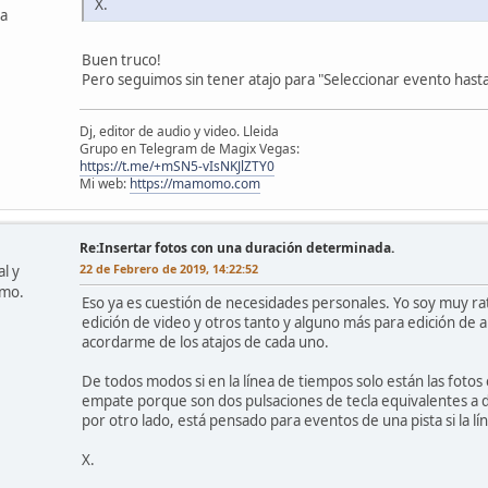
X.
ña
Buen truco!
Pero seguimos sin tener atajo para "Seleccionar evento hasta e
Dj, editor de audio y video. Lleida
Grupo en Telegram de Magix Vegas:
https://t.me/+mSN5-vIsNKJlZTY0
Mi web:
https://mamomo.com
Re:Insertar fotos con una duración determinada.
22 de Febrero de 2019, 14:22:52
l y
omo.
Eso ya es cuestión de necesidades personales. Yo soy muy 
edición de video y otros tanto y alguno más para edición de 
acordarme de los atajos de cada uno.
De todos modos si en la línea de tiempos solo están las fotos
empate porque son dos pulsaciones de tecla equivalentes a dos
por otro lado, está pensado para eventos de una pista si la l
X.