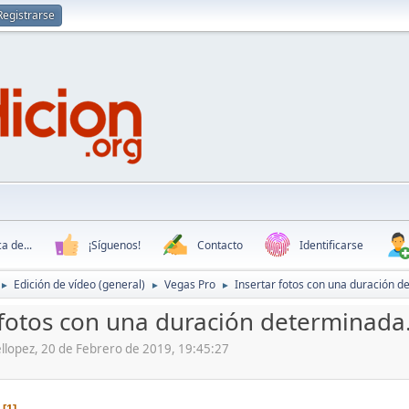
Registrarse
a de...
¡Síguenos!
Contacto
Identificarse
Edición de vídeo (general)
Vegas Pro
Insertar fotos con una duración d
►
►
►
 fotos con una duración determinada
ellopez, 20 de Febrero de 2019, 19:45:27