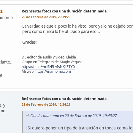
z
Re:Insertar fotos con una duración determinada.
20 de Febrero de 2019, 20:39:29
mamomo"
La verdad es que al poco lo he visto, pero ya lo he dejado po
pero como nunca lo he utilizado para eso...
Gracias!
Dj, editor de audio y video. Lleida
Grupo en Telegram de Magix Vegas:
lante...
https://t.me/+mSN5-vIsNKJlZTY0
Mi web:
https://mamomo.com
ña
Re:Insertar fotos con una duración determinada.
21 de Febrero de 2019, 12:34:21
l y
omo.
Cita de: mamomo en 20 de Febrero de 2019, 19:45:27
¿Si quiero poner un tipo de transición en todas como 