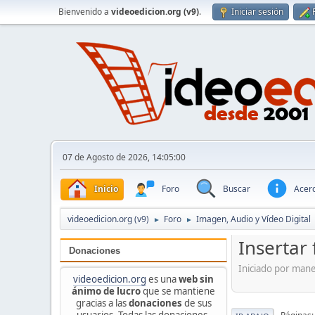
Bienvenido a
videoedicion.org (v9)
.
Iniciar sesión
07 de Agosto de 2026, 14:05:00
Inicio
Foro
Buscar
Acerc
videoedicion.org (v9)
Foro
Imagen, Audio y Vídeo Digital
►
►
Insertar
Donaciones
Iniciado por man
videoedicion.org
es una
web sin
ánimo de lucro
que se mantiene
gracias a las
donaciones
de sus
usuarios. Todas las donaciones,