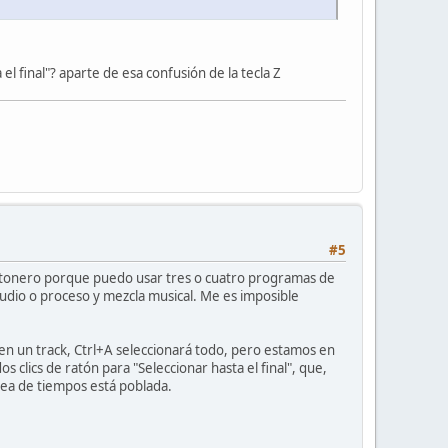
l final"? aparte de esa confusión de la tecla Z
#5
ratonero porque puedo usar tres o cuatro programas de
audio o proceso y mezcla musical. Me es imposible
 en un track, Ctrl+A seleccionará todo, pero estamos en
 clics de ratón para "Seleccionar hasta el final", que,
ínea de tiempos está poblada.