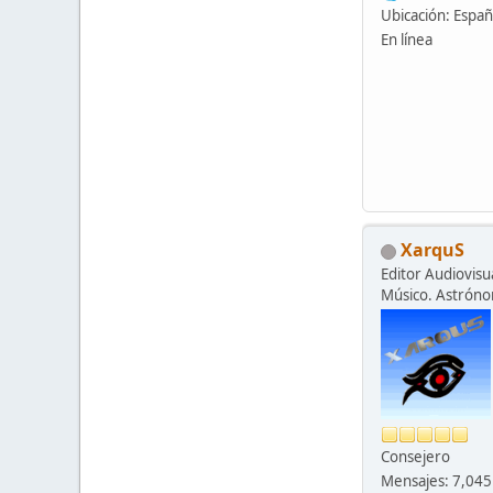
Ubicación: Espa
En línea
XarquS
Editor Audiovisua
Músico. Astrón
Consejero
Mensajes: 7,045