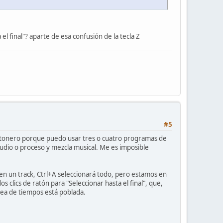
l final"? aparte de esa confusión de la tecla Z
#5
ratonero porque puedo usar tres o cuatro programas de
audio o proceso y mezcla musical. Me es imposible
 en un track, Ctrl+A seleccionará todo, pero estamos en
 clics de ratón para "Seleccionar hasta el final", que,
ínea de tiempos está poblada.