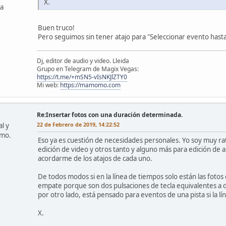
X.
ña
Buen truco!
Pero seguimos sin tener atajo para "Seleccionar evento hasta e
Dj, editor de audio y video. Lleida
Grupo en Telegram de Magix Vegas:
https://t.me/+mSN5-vIsNKJlZTY0
Mi web:
https://mamomo.com
Re:Insertar fotos con una duración determinada.
22 de Febrero de 2019, 14:22:52
l y
omo.
Eso ya es cuestión de necesidades personales. Yo soy muy 
edición de video y otros tanto y alguno más para edición de 
acordarme de los atajos de cada uno.
De todos modos si en la línea de tiempos solo están las fotos
empate porque son dos pulsaciones de tecla equivalentes a dos
por otro lado, está pensado para eventos de una pista si la l
X.