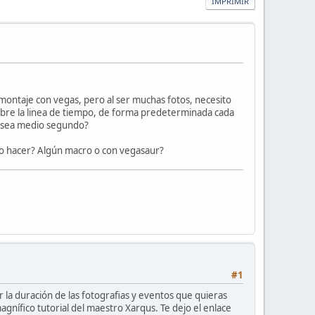
IMPRIMIR
 montaje con vegas, pero al ser muchas fotos, necesito
obre la linea de tiempo, de forma predeterminada cada
ue sea medio segundo?
do hacer? Algún macro o con vegasaur?
#1
la duración de las fotografias y eventos que quieras
magnífico tutorial del maestro Xarqus. Te dejo el enlace