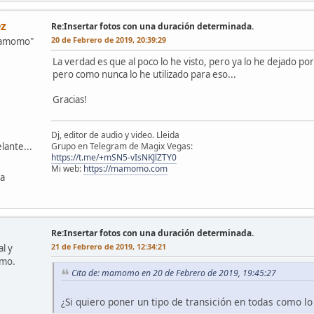
z
Re:Insertar fotos con una duración determinada.
20 de Febrero de 2019, 20:39:29
mamomo"
La verdad es que al poco lo he visto, pero ya lo he dejado po
pero como nunca lo he utilizado para eso...
Gracias!
Dj, editor de audio y video. Lleida
Grupo en Telegram de Magix Vegas:
lante...
https://t.me/+mSN5-vIsNKJlZTY0
Mi web:
https://mamomo.com
ña
Re:Insertar fotos con una duración determinada.
21 de Febrero de 2019, 12:34:21
l y
omo.
Cita de: mamomo en 20 de Febrero de 2019, 19:45:27
¿Si quiero poner un tipo de transición en todas como 