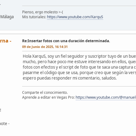
.
Pienso, ergo molesto >-(
z-Málaga
Mis tutoriales:
https://www.youtube.com/XarquS
rna -
Re:Insertar fotos con una duración determinada.
09 de Junio de 2025, 16:14:31
Hola XarquS, soy un fiel seguidor y suscriptor tuyo de un bu
mucho, pero hace poco me estuve interesando en ellos, querí
fotos con efectos y el script de foto que te saca una captur
pasarme el código que se usa, porque creo que según la vers
espero puedas responder mi comentario, saludos.
Comparte el conocimiento.
Aprende a editar en Vegas Pro:
https://www.youtube.com/@manuele
!
ote -