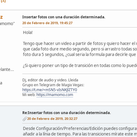
1
z
Insertar fotos con una duración determinada.
20 de Febrero de 2019, 19:45:27
mamomo"
Hola!
Tengo que hacer un video a partir de fotos y quiero hacer el
que cada foto dure medio segundo, pero si arrastro todas s
foto dura 5 segundos, ¿cual seria la formula para decirle q
¿Si quiero poner un tipo de transición en todas como lo pue
lante...
Dj, editor de audio y video. Lleida
ña
Grupo en Telegram de Magix Vegas:
https://t.me/+mSN5-vIsNKJlZTY0
Mi web:
https://mamomo.com
Re:Insertar fotos con una duración determinada.
20 de Febrero de 2019, 20:32:27
Desde Configuración/Preferencias/Edición puedes configurar 
añadir a la línia de tiempo. Para las transiciones mírate este 