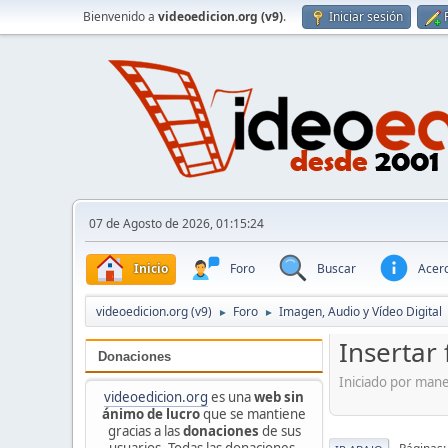
Bienvenido a
videoedicion.org (v9)
.
Iniciar sesión
07 de Agosto de 2026, 01:15:24
Inicio
Foro
Buscar
Acerc
videoedicion.org (v9)
Foro
Imagen, Audio y Vídeo Digital
►
►
Insertar
Donaciones
Iniciado por man
videoedicion.org
es una
web sin
ánimo de lucro
que se mantiene
gracias a las
donaciones
de sus
usuarios. Todas las donaciones,