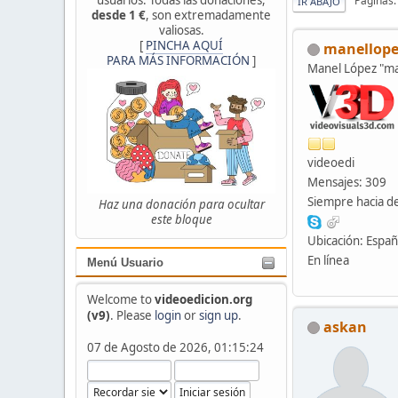
Páginas
IR ABAJO
desde 1 €
, son extremadamente
valiosas.
[
PINCHA AQUÍ
manellope
PARA MÁS INFORMACIÓN
]
Manel López "
videoedi
Mensajes: 309
Siempre hacia de
Haz una donación para ocultar
este bloque
Ubicación: Espa
En línea
Menú Usuario
Welcome to
videoedicion.org
(v9)
. Please
login
or
sign up
.
askan
07 de Agosto de 2026, 01:15:24