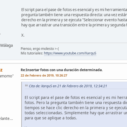
El script para el pase de fotos es esencial y es mi herramien
pregunta también tiene una respuesta directa: una vez están t
derecho en la primera y se ejecuta "Seleccionar evento hasta
hay que arrastrar una transición entre la primera y segunda 
.
X.
z-Málaga
Pienso, ergo molesto >-(
Mis tutoriales:
https://www.youtube.com/XarquS
z
Re:Insertar fotos con una duración determinada.
22 de Febrero de 2019, 10:26:27
mamomo"
Cita de: XarquS en 21 de Febrero de 2019, 12:34:21
El script para el pase de fotos es esencial y es mi he
fotos. Pero la pregunta también tiene una respuesta dir
tiempos se hace clic derecho en la primera y se ejecuta
todas seleccionadas. Simplemente hay que arrastrar un
para que se aplique a todas.
lante...