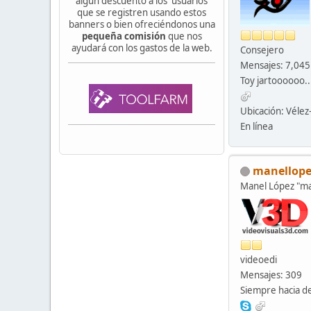
algún descuento a los usuarios
que se registren usando estos
banners o bien ofreciéndonos una
pequeña comisión
que nos
ayudará con los gastos de la web.
Consejero
Mensajes: 7,045
Toy jartoooooo..
Ubicación: Véle
En línea
manellope
Manel López "
videoedi
Mensajes: 309
Siempre hacia de