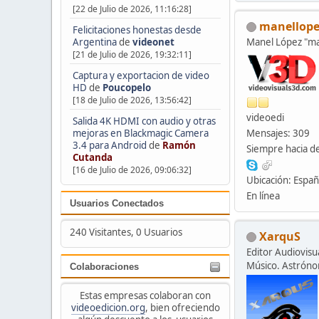
[22 de Julio de 2026, 11:16:28]
manellope
Felicitaciones honestas desde
Argentina
de
videonet
Manel López "
[21 de Julio de 2026, 19:32:11]
Captura y exportacion de video
HD
de
Poucopelo
[18 de Julio de 2026, 13:56:42]
videoedi
Salida 4K HDMI con audio y otras
mejoras en Blackmagic Camera
Mensajes: 309
3.4 para Android
de
Ramón
Siempre hacia de
Cutanda
[16 de Julio de 2026, 09:06:32]
Ubicación: Espa
En línea
Usuarios Conectados
240 Visitantes, 0 Usuarios
XarquS
Editor Audiovisua
Músico. Astrón
Colaboraciones
Estas empresas colaboran con
videoedicion.org
, bien ofreciendo