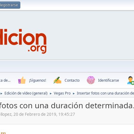
Registrarse
a de...
¡Síguenos!
Contacto
Identificarse
Edición de vídeo (general)
Vegas Pro
Insertar fotos con una duración d
►
►
►
 fotos con una duración determinada
ellopez, 20 de Febrero de 2019, 19:45:27