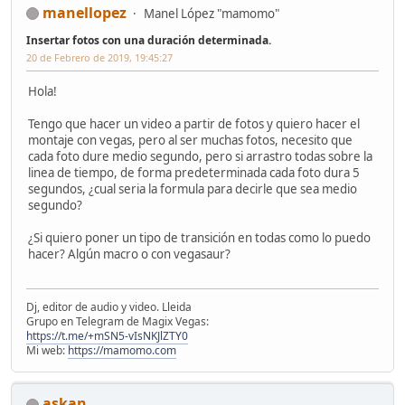
manellopez
Manel López "mamomo"
Insertar fotos con una duración determinada.
20 de Febrero de 2019, 19:45:27
Hola!
Tengo que hacer un video a partir de fotos y quiero hacer el
montaje con vegas, pero al ser muchas fotos, necesito que
cada foto dure medio segundo, pero si arrastro todas sobre la
linea de tiempo, de forma predeterminada cada foto dura 5
segundos, ¿cual seria la formula para decirle que sea medio
segundo?
¿Si quiero poner un tipo de transición en todas como lo puedo
hacer? Algún macro o con vegasaur?
Dj, editor de audio y video. Lleida
Grupo en Telegram de Magix Vegas:
https://t.me/+mSN5-vIsNKJlZTY0
Mi web:
https://mamomo.com
askan