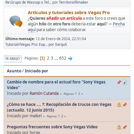
Re:Grupo de Wassap o Tel...
por
Territoriofilmaker
Artículos y tutoriales sobre Vegas Pro
¿
Quieres
añadir un artículo
a este foro o crees que
algún
hilo
de
otro foro
debería estar
aquí
? ->
Pincha
aquí
para saber cómo colaborar.
Último mensaje:
12 de Enero de 2024, 22:31:04
Tutorial//Vegas Pro: Exp...
por
XarquS
2
3
...
652
Páginas
1
IR ABAJO
Asunto
/
Iniciado por
Cambio de nombre para el actual foro "Sony Vegas
Video"
Iniciado por
Ramón Cutanda
1
2
Páginas
¿Cómo se hace .... ?: Recopilación de trucos con Vegas
(actualiz. 12 Junio 2015)
Iniciado por
maikel
1
2
Páginas
Preguntas frecuentes sobre Sony Vegas Video
Iniciado por
hyrax