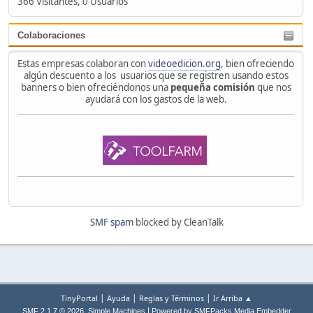
366 Visitantes, 0 Usuarios
Colaboraciones
Estas empresas colaboran con
videoedicion.org
, bien ofreciendo
algún descuento a los usuarios que se registren usando estos
banners o bien ofreciéndonos una
pequeña comisión
que nos
ayudará con los gastos de la web.
SMF spam
blocked by CleanTalk
|
|
|
TinyPortal
Ayuda
Reglas y Términos
Ir Arriba ▲
,
|
SMF 2.1.7 © 2026
Simple Machines
Powered by SMFPacks Media Embedder