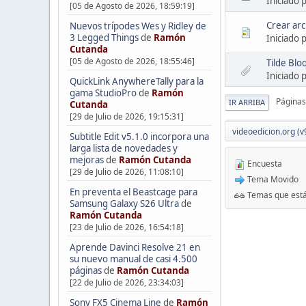
Iniciado 
[05 de Agosto de 2026, 18:59:19]
Crear arc
Nuevos trípodes Wes y Ridley de
3 Legged Things
de
Ramón
Iniciado 
Cutanda
[05 de Agosto de 2026, 18:55:46]
Tilde Blo
Iniciado 
QuickLink AnywhereTally para la
gama StudioPro
de
Ramón
Páginas
IR ARRIBA
Cutanda
[29 de Julio de 2026, 19:15:31]
videoedicion.org (v
Subtitle Edit v5.1.0 incorpora una
larga lista de novedades y
mejoras
de
Ramón Cutanda
Encuesta
[29 de Julio de 2026, 11:08:10]
Tema Movido
En preventa el Beastcage para
Temas que está
Samsung Galaxy S26 Ultra
de
Ramón Cutanda
[23 de Julio de 2026, 16:54:18]
Aprende Davinci Resolve 21 en
su nuevo manual de casi 4.500
páginas
de
Ramón Cutanda
[22 de Julio de 2026, 23:34:03]
Sony FX5 Cinema Line
de
Ramón