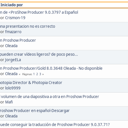
/
Iniciado por
on de <ProShow Producer 9.0.3797 a Español
por
Crismon-19
una presentacion no es correcto
por
fmazarro
ón Proshow Producer
por
Oleada
ueden crear vídeos ligeros? de poco peso...
por
JorgeELa
ón Proshow Producer/Gold 8.0.3648 Oleada - No disponible
por
Oleada
1
2
3
Páginas
otopia Director & Photopia Creator
por
lolo9999
 volumen de una diapositiva a otra en Proshow Producer
por
Mafi
 Proshow Producer en español-Descargar
por
Oleada
uede conseguir la traducción de Proshow Producer 9.0.37.71?