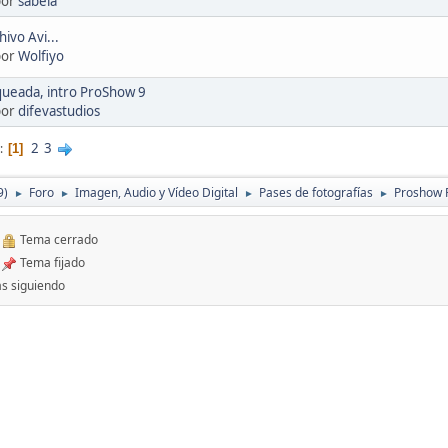
por
sabela
hivo Avi...
por
Wolfiyo
queada, intro ProShow 9
por
difevastudios
2
3
1
9)
Foro
Imagen, Audio y Vídeo Digital
Pases de fotografías
Proshow 
►
►
►
►
Tema cerrado
Tema fijado
s siguiendo