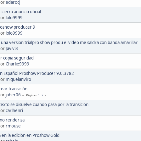
por
edarocj
cierra anuncio oficial
por
lolo9999
oshow producer 9
por
lolo9999
 una version trialpro show produ el video me saldra con banda amarilla?
por
Javivi3
r copia seguridad
por
Charlie9999
ón Español Proshow Producer 9.0.3782
por
miguelanviro
rear transición
por
jaher06
1
2
Páginas
texto se disuelve cuando pasa por la transición
por
carlhenri
no renderiza
por
rmouse
 en la edición en Proshow Gold