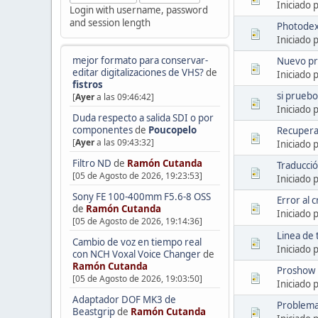
Iniciado 
Login with username, password
and session length
Photodex 
Iniciado 
mejor formato para conservar-
Nuevo pr
editar digitalizaciones de VHS?
de
Iniciado 
fistros
si pruebo
[
Ayer
a las 09:46:42]
Iniciado 
Duda respecto a salida SDI o por
componentes
de
Poucopelo
Recupera
[
Ayer
a las 09:43:32]
Iniciado 
Filtro ND
de
Ramón Cutanda
Traducci
[05 de Agosto de 2026, 19:23:53]
Iniciado 
Sony FE 100-400mm F5.6-8 OSS
Error al c
de
Ramón Cutanda
Iniciado 
[05 de Agosto de 2026, 19:14:36]
Linea de 
Cambio de voz en tiempo real
Iniciado 
con NCH Voxal Voice Changer
de
Ramón Cutanda
Proshow 
[05 de Agosto de 2026, 19:03:50]
Iniciado 
Adaptador DOF MK3 de
Problema
Beastgrip
de
Ramón Cutanda