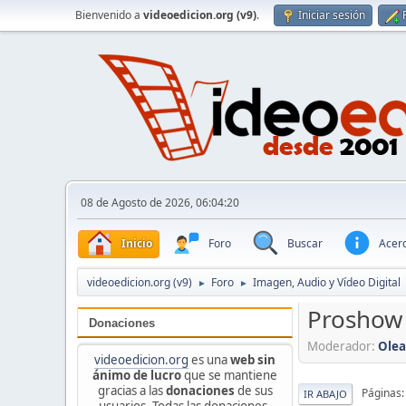
Bienvenido a
videoedicion.org (v9)
.
Iniciar sesión
08 de Agosto de 2026, 06:04:20
Inicio
Foro
Buscar
Acerc
videoedicion.org (v9)
Foro
Imagen, Audio y Vídeo Digital
►
►
Proshow
Donaciones
Moderador:
Ole
videoedicion.org
es una
web sin
ánimo de lucro
que se mantiene
gracias a las
donaciones
de sus
Páginas
IR ABAJO
usuarios. Todas las donaciones,