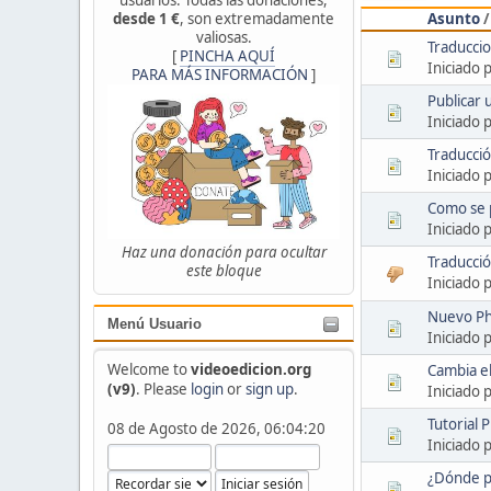
Asunto
desde 1 €
, son extremadamente
valiosas.
Traducci
[
PINCHA AQUÍ
Iniciado 
PARA MÁS INFORMACIÓN
]
Publicar 
Iniciado 
Traducci
Iniciado 
Como se p
Iniciado 
Haz una donación para ocultar
Traducci
este bloque
Iniciado 
Nuevo Ph
Menú Usuario
Iniciado 
Welcome to
videoedicion.org
Cambia el
(v9)
. Please
login
or
sign up
.
Iniciado 
Tutorial
08 de Agosto de 2026, 06:04:20
Iniciado 
¿Dónde p