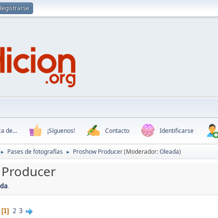
Registrarse
a de...
¡Síguenos!
Contacto
Identificarse
Pases de fotografías
Proshow Producer
(Moderador:
Oleada
)
►
►
 Producer
ada
.
2
3
1