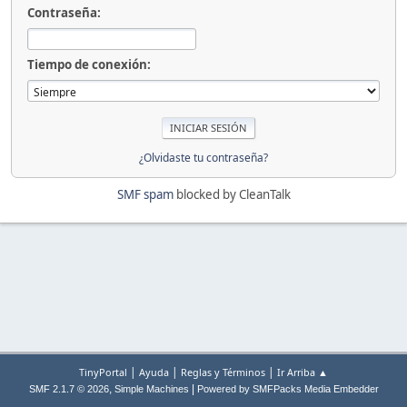
Contraseña:
Tiempo de conexión:
¿Olvidaste tu contraseña?
SMF spam
blocked by CleanTalk
|
|
|
TinyPortal
Ayuda
Reglas y Términos
Ir Arriba ▲
,
|
SMF 2.1.7 © 2026
Simple Machines
Powered by SMFPacks Media Embedder