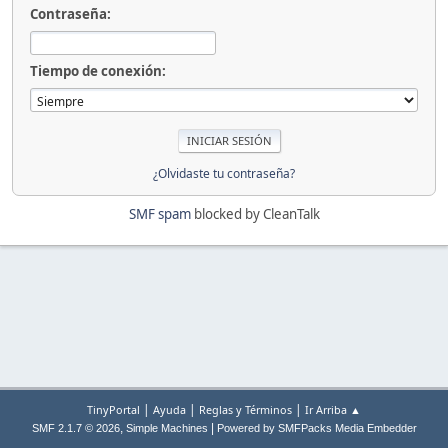
Contraseña:
Tiempo de conexión:
¿Olvidaste tu contraseña?
SMF spam
blocked by CleanTalk
|
|
|
TinyPortal
Ayuda
Reglas y Términos
Ir Arriba ▲
,
|
SMF 2.1.7 © 2026
Simple Machines
Powered by SMFPacks Media Embedder