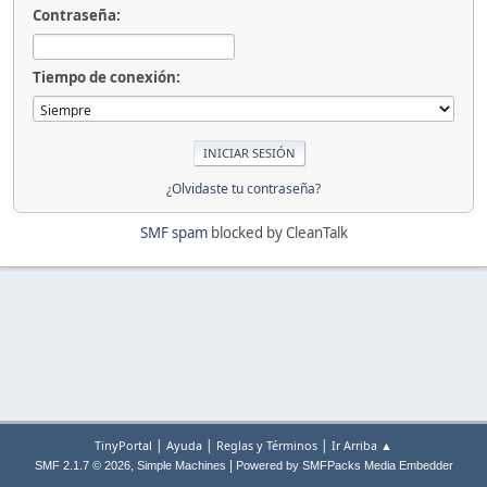
Contraseña:
Tiempo de conexión:
¿Olvidaste tu contraseña?
SMF spam
blocked by CleanTalk
|
|
|
TinyPortal
Ayuda
Reglas y Términos
Ir Arriba ▲
,
|
SMF 2.1.7 © 2026
Simple Machines
Powered by SMFPacks Media Embedder