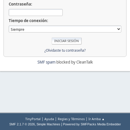
Contraseña:
Tiempo de conexión:
¿Olvidaste tu contraseña?
SMF spam
blocked by CleanTalk
|
|
|
TinyPortal
Ayuda
Reglas y Términos
Ir Arriba ▲
,
|
SMF 2.1.7 © 2026
Simple Machines
Powered by SMFPacks Media Embedder