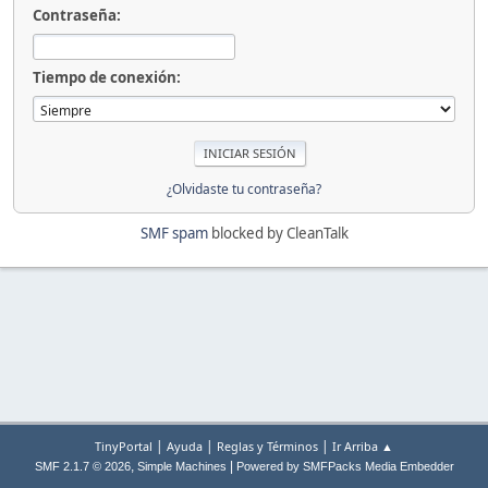
Contraseña:
Tiempo de conexión:
¿Olvidaste tu contraseña?
SMF spam
blocked by CleanTalk
|
|
|
TinyPortal
Ayuda
Reglas y Términos
Ir Arriba ▲
,
|
SMF 2.1.7 © 2026
Simple Machines
Powered by SMFPacks Media Embedder