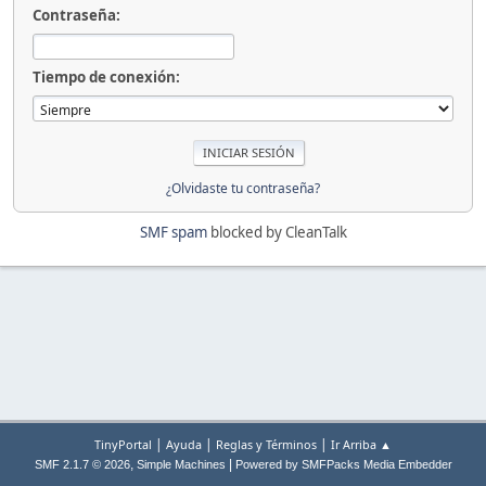
Contraseña:
Tiempo de conexión:
¿Olvidaste tu contraseña?
SMF spam
blocked by CleanTalk
|
|
|
TinyPortal
Ayuda
Reglas y Términos
Ir Arriba ▲
,
|
SMF 2.1.7 © 2026
Simple Machines
Powered by SMFPacks Media Embedder