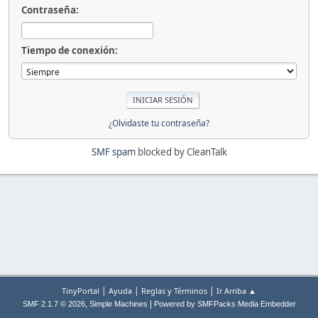
Contraseña:
Tiempo de conexión:
¿Olvidaste tu contraseña?
SMF spam
blocked by CleanTalk
|
|
|
TinyPortal
Ayuda
Reglas y Términos
Ir Arriba ▲
,
|
SMF 2.1.7 © 2026
Simple Machines
Powered by SMFPacks Media Embedder