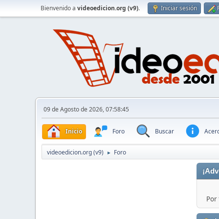
Bienvenido a
videoedicion.org (v9)
.
Iniciar sesión
09 de Agosto de 2026, 07:58:45
Inicio
Foro
Buscar
Acerc
videoedicion.org (v9)
Foro
►
¡Adv
Por 